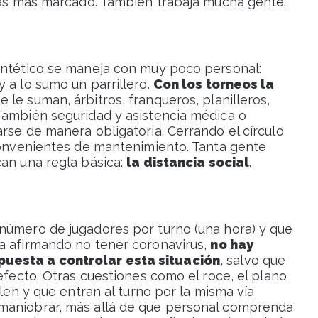
e es más marcado. También trabaja mucha gente.
intético se maneja con muy poco personal:
 a lo sumo un parrillero.
Con los torneos la
e le suman, árbitros, franqueros, planilleros,
También seguridad y asistencia médica o
rse de manera obligatoria. Cerrando el círculo
nconvenientes de mantenimiento. Tanta gente
can una regla básica:
la distancia social
.
número de jugadores por turno (una hora) y que
a afirmando no tener coronavirus,
no hay
puesta a controlar esta situación
, salvo que
efecto. Otras cuestiones como el roce, el plano
alen y que entran al turno por la misma vía
maniobrar, más allá de que personal comprenda