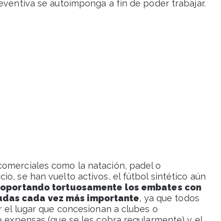
eventiva se autoimponga a fin de poder trabajar.
comerciales como la natación, padel o
o, se han vuelto activos, el fútbol sintético aún
soportando tortuosamente los embates con
eudas cada vez más importante
, ya que todos
r el lugar que concesionan a clubes o
e expensas (que se les cobra regularmente) y el