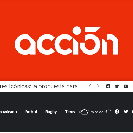
Mujeres Icónicas: la propuesta para desarrollo empresarial femenino que llega a Balcarce
Facebook
Twitte
Y
℃
8
Face
Tw
ovilismo
Futbol
Rugby
Tenis
Balcarce
 padecen los ámbitos de fútbol sintético local