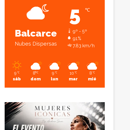
5
℃
Sesión
Lateral
Balcarce
9º - 5º
91%
Nubes Dispersas
7.83 km/h
9
8
9
10
8
℃
℃
℃
℃
℃
sáb
dom
lun
mar
mié