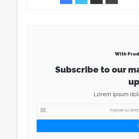
With Prod
Subscribe to our ma
up
Lorem ipsum dolo
I
n
g
r
e