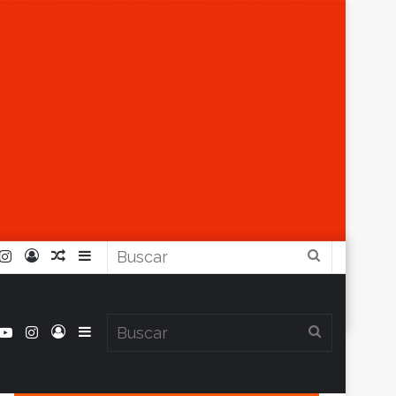
r
ouTube
Instagram
Iniciar
Artículo
Barra
Buscar
Sesión
Aleatorio
Lateral
book
itter
YouTube
Instagram
Iniciar
Barra
Buscar
Clima en Balcarce