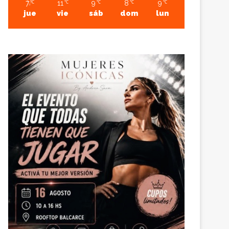
7
11
9
8
9
℃
℃
℃
℃
℃
jue
vie
sáb
dom
lun