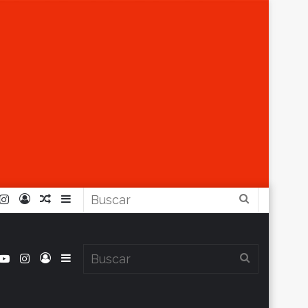
r
ouTube
Instagram
Iniciar
Artículo
Barra
Buscar
Sesión
Aleatorio
Lateral
book
itter
YouTube
Instagram
Iniciar
Barra
Buscar