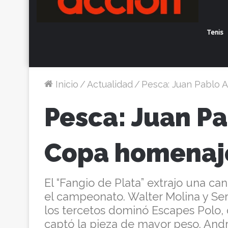
Tenis
Inicio
/
Actualidad
/
Pesca: Juan Pablo 
Pesca: Juan P
Copa homenaje
El “Fangio de Plata” extrajo una ca
el campeonato. Walter Molina y Ser
los tercetos dominó Escapes Polo,
captó la pieza de mayor peso. Andre