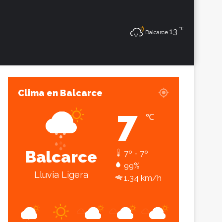
℃
Sesión
Lateral
13
Balcarce
Clima en Balcarce
7
℃
Balcarce
7º - 7º
99%
Lluvia Ligera
1.34 km/h