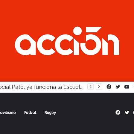
Con atractivos, el fútbol busca reactivarse este fin de semana
Facebook
Twitte
Y
Face
Tw
ovilismo
Futbol
Rugby