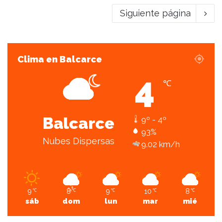
Siguiente página
Clima en Balcarce
4
℃
Balcarce
9º - 4º
93%
Nubes Dispersas
9.02 km/h
9
8
9
10
8
℃
℃
℃
℃
℃
sáb
dom
lun
mar
mié