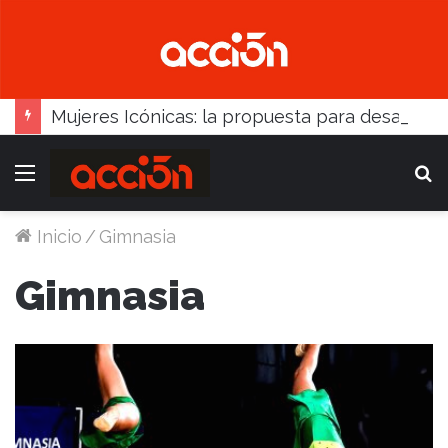
Mujeres Icónicas: la propuesta para desarrollo empresarial femenino que llega a Balcarce
Menú
B
Inicio
/
Gimnasia
Gimnasia