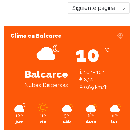
Siguiente página
Clima en Balcarce
10
℃
Balcarce
10º - 10º
83%
Nubes Dispersas
0.89 km/h
10
11
9
8
8
℃
℃
℃
℃
℃
jue
vie
sáb
dom
lun