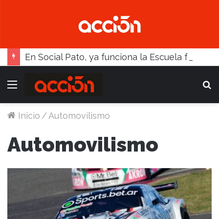
En Social Pato, ya funciona la Escuela femenina de paleta
Menú
B
Inicio
/
Automovilismo
Automovilismo