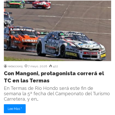
redaccion5
7 mayo, 2026
422
Con Mangoni, protagonista correrá el
TC en las Termas
En Termas de Río Hondo será este fin de
semana la 5ª fecha del Campeonato del Turismo
Carretera, y en…
Lee Mas "