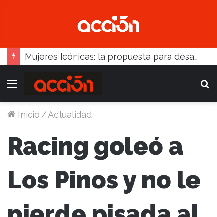
Mujeres Icónicas: la propuesta para desarrollo empresarial femenino que llega a Balcarce
Menú
B
Inicio
/
Actualidad
Racing goleó a
Los Pinos y no le
pierde pisada al