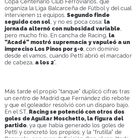
Copa Centenario Club Ferroviarios, que
organiza la Liga Balcarceña de Fútbol y del cual
intervienen 11 equipos.
Segundo finde
seguido con sol
, y no es poca cosa:
la
jornada alternó con nubosidad variable
,
pero mucho frío. En cancha de Racing,
la
“Acadé” mostró supremacía y vapuleó a un
impreciso Los Pinos por 5-0
, con dominio
desde el vamos, cuando Petti abrió el marcador
de cabeza,
a los 2´
.
Más tarde el propio “tanque” duplicó cifras tras
un centro de Madrid que Fernández dio rebote
y que el goleador resolvió con un disparo bajo.
En el ST,
Racing se potenció con otros dos
goles de Aguilar Moschetto, la figura del
partido
, ya que había generado los goles de
Petti y concretó los propios; y la “frutilla” de