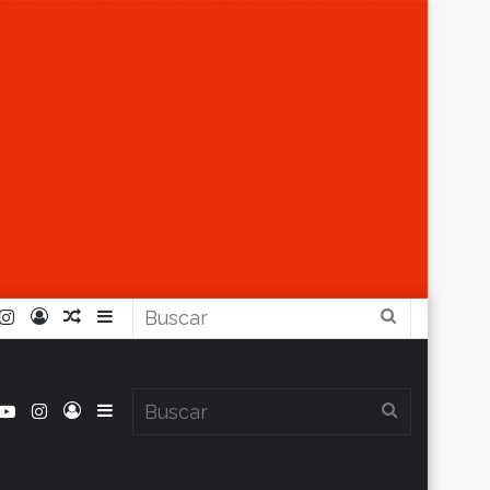
r
ouTube
Instagram
Iniciar
Artículo
Barra
Buscar
Sesión
Aleatorio
Lateral
book
itter
YouTube
Instagram
Iniciar
Barra
Buscar