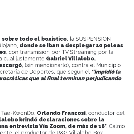
,
sobre todo el boxístico
, la SUSPENSION
Riojano,
donde se iban a desplegar 10 peleas
es
, con transmisión por TV Streaming por la
la cual justamente
Gabriel Villalobo,
descargó
, (sin mencionarlo), contra el Municipio
cretaría de Deportes, que según el
“impidió la
rocráticas que al final terminan perjudicando
de Tae-KwonDo,
Orlando Franzosi
, conductor del
llalobo brindó declaraciones sobre la
 una entrevista Vía Zoom, de más de 16’
. Calmo
ente, el productor de R&G Villalobo Box