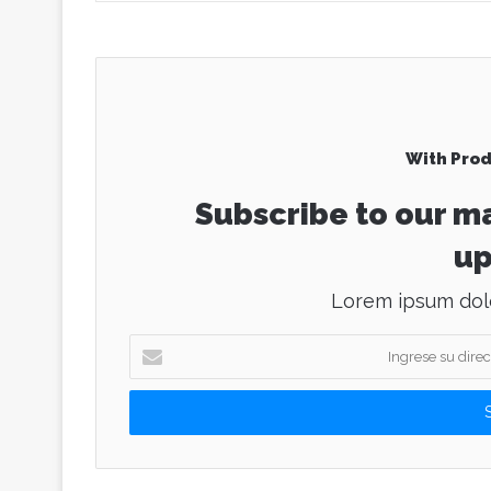
With Prod
Subscribe to our ma
up
Lorem ipsum dolo
I
n
g
r
e
s
e