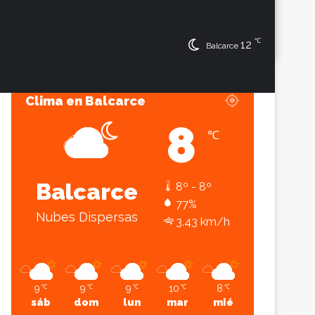
℃
Sesión
Lateral
12
Balcarce
Clima en Balcarce
8
℃
Balcarce
8º - 8º
77%
Nubes Dispersas
3.43 km/h
9
9
9
10
8
℃
℃
℃
℃
℃
sáb
dom
lun
mar
mié