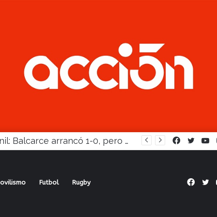
Juvenil: Balcarce arrancó 1-0, pero Madariaga lo dio vuelta
Facebook
Twitte
Y
Face
Tw
ovilismo
Futbol
Rugby