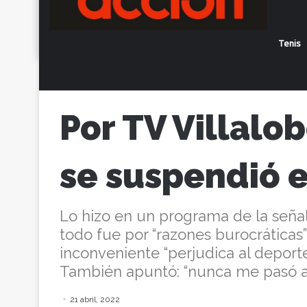
Tenis
Inicio
/
Actualidad
/
Por TV Villalobo co
Por TV Villalo
se suspendió e
Lo hizo en un programa de la señal 
todo fue por “razones burocráticas”
inconveniente “perjudica al deporte”
También apuntó: “nunca me pasó al
21 abril, 2022