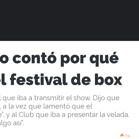
ntó por qué se suspendió el festival de box
bo contó por qué
l festival de box
que iba a transmitir el show. Dijo que
, a la vez que lamentó que el
, y al Club que iba a presentar la velada.
go así”.
731