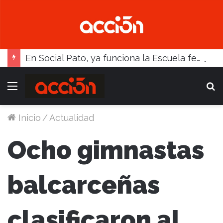
En Social Pato, ya funciona la Escuela femenina de paleta
Menú
B
Inicio
/
Actualidad
Ocho gimnastas
balcarceñas
clasificaron al