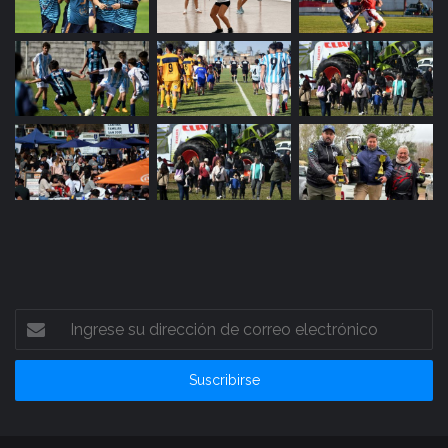
Ingrese
su
dirección
de
correo
electrónico