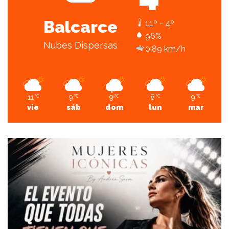
Balcarce
11º - 4º
96%
Nubes Dispersas
0.89 km/h
11
9
9
8
9
℃
℃
℃
℃
℃
vie
sáb
dom
lun
mar