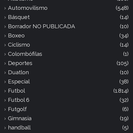
Automovilismo
(548)
Básquet
(14)
Borrador NO PUBLICADA
(10)
Boxeo
(34)
Ciclismo
(14)
Colombófilas
(1)
Deportes
(105)
Duatlon
(10)
Especial
(38)
Futbol
(1.814)
Futbol 6
(32)
Futgolf
(6)
Gimnasia
(19)
handball
(5)