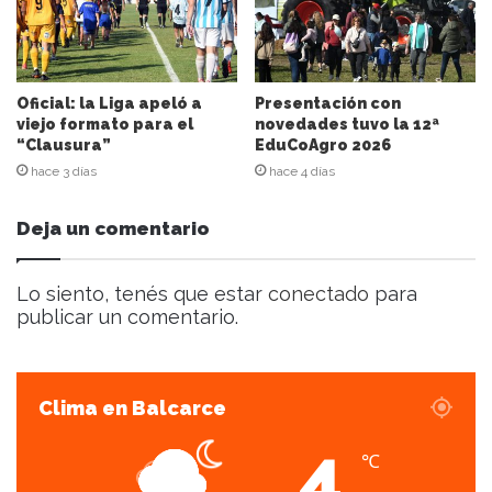
r
r
e
o
e
Oficial: la Liga apeló a
Presentación con
l
viejo formato para el
novedades tuvo la 12ª
“Clausura”
EduCoAgro 2026
e
c
hace 3 días
hace 4 días
t
r
Deja un comentario
ó
n
i
Lo siento, tenés que estar
conectado
para
c
publicar un comentario.
o
Clima en Balcarce
4
℃