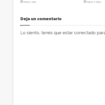
c
hace 1 día
hace 2 días
o
r
r
Deja un comentario
e
o
e
Lo siento, tenés que estar
conectado
para
l
e
c
t
r
ó
n
i
c
o