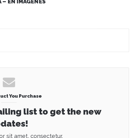
 – EN IMAGENES
uct You Purchase
iling list to get the new
dates!
r sit amet, consectetur.