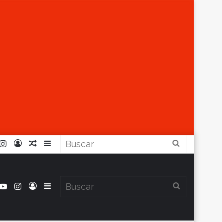
r
ouTube
Instagram
Iniciar
Artículo
Barra
Buscar
Sesión
Aleatorio
Lateral
book
itter
YouTube
Instagram
Iniciar
Barra
Buscar