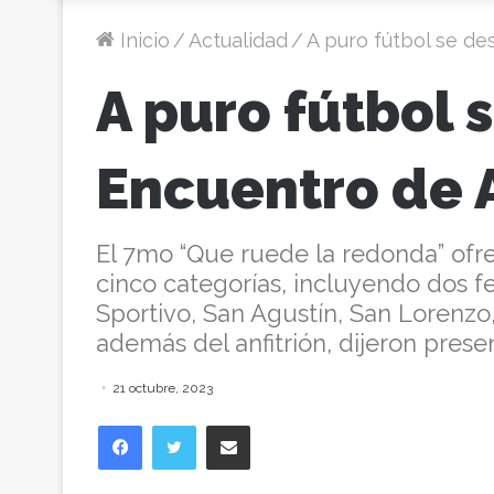
Inicio
/
Actualidad
/
A puro fútbol se de
A puro fútbol 
Encuentro de 
El 7mo “Que ruede la redonda” ofre
cinco categorías, incluyendo dos fe
Sportivo, San Agustín, San Lorenzo,
además del anfitrión, dijeron prese
21 octubre, 2023
Facebook
Twitter
Compartir vía correo electrónico