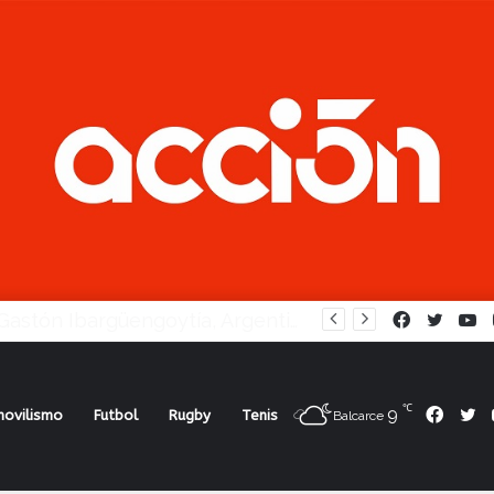
TC San Juan: Mangoni correrá en el “Desafío de las Estrellas”
Facebook
Twitte
Y
℃
9
Face
Tw
ovilismo
Futbol
Rugby
Tenis
Balcarce