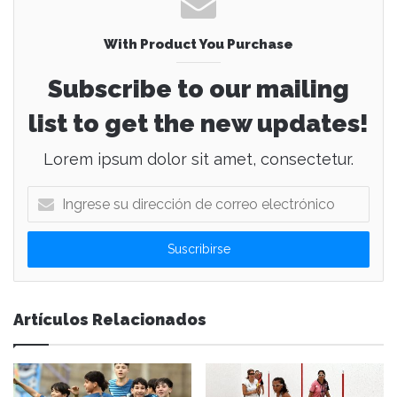
With Product You Purchase
Subscribe to our mailing
list to get the new updates!
Lorem ipsum dolor sit amet, consectetur.
I
n
g
r
e
s
e
Artículos Relacionados
s
u
d
i