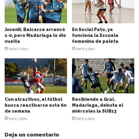
r
e
c
c
i
Juvenil: Balcarce arrancó
En Social Pato, ya
ó
1-0, pero Madariaga lo dio
funciona la Escuela
n
vuelta
femenina de paleta
d
hace 2 días
hace 3 días
e
c
o
r
r
e
o
e
Con atractivos, el fútbol
Recibiendo a Gral.
l
busca reactivarse este fin
Madariaga, debuta el
de semana
miércoles la SUB13
e
c
hace 3 días
hace 4 días
t
r
Deja un comentario
ó