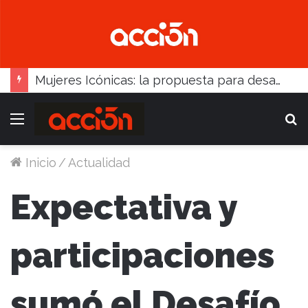
Mujeres Icónicas: la propuesta para desarrollo empresarial femenino que llega a Balcarce
Menú
B
Inicio
/
Actualidad
Expectativa y
participaciones
sumó el Desafío