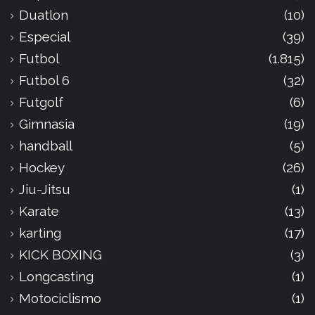
Duatlon
(10)
Especial
(39)
Futbol
(1.815)
Futbol 6
(32)
Futgolf
(6)
Gimnasia
(19)
handball
(5)
Hockey
(26)
Jiu-Jitsu
(1)
Karate
(13)
karting
(17)
KICK BOXING
(3)
Longcasting
(1)
Motociclismo
(1)