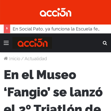
En Social Pato, ya funciona la Escuela femenina de paleta
Menú
B
Inicio
/
Actualidad
En el Museo
‘Fangio’ se lanzó
el 2º Triatlón de