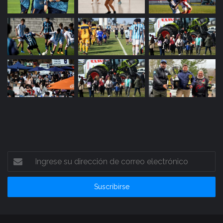
Ingrese
su
dirección
de
correo
electrónico