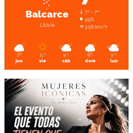
Balcarce
7º - 7º
99%
Lluvia
3.58 km/h
7
11
9
8
9
℃
℃
℃
℃
℃
jue
vie
sáb
dom
lun