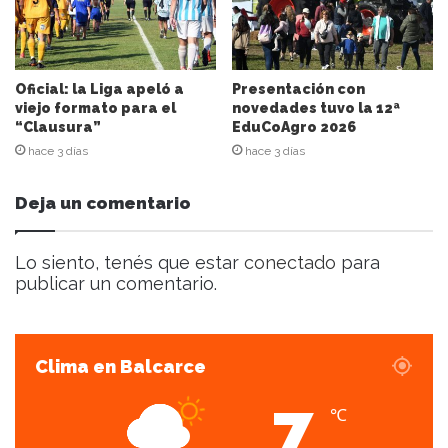
r
r
e
o
e
Oficial: la Liga apeló a
Presentación con
l
viejo formato para el
novedades tuvo la 12ª
“Clausura”
EduCoAgro 2026
e
c
hace 3 días
hace 3 días
t
r
Deja un comentario
ó
n
i
Lo siento, tenés que estar
conectado
para
c
publicar un comentario.
o
Clima en Balcarce
7
℃