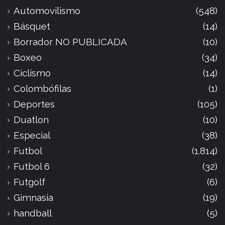
Automovilismo
(548)
Básquet
(14)
Borrador NO PUBLICADA
(10)
Boxeo
(34)
Ciclismo
(14)
Colombófilas
(1)
Deportes
(105)
Duatlon
(10)
Especial
(38)
Futbol
(1.814)
Futbol 6
(32)
Futgolf
(6)
Gimnasia
(19)
handball
(5)