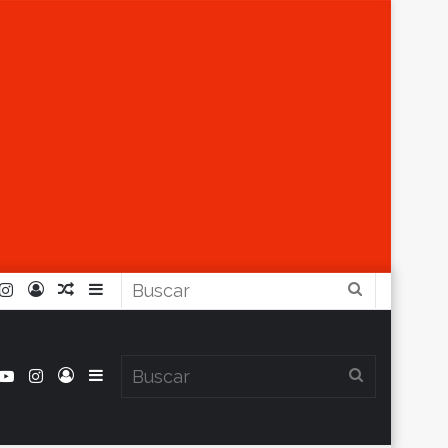
r
ouTube
Instagram
Iniciar
Artículo
Barra
Buscar
Sesión
Aleatorio
Lateral
book
itter
YouTube
Instagram
Iniciar
Barra
Buscar