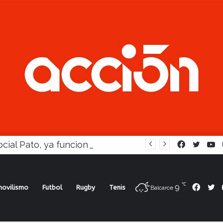
En Social Pato, ya funciona la Escuela femenina de paleta
Facebook
Twitte
Y
℃
9
Face
Tw
ovilismo
Futbol
Rugby
Tenis
Balcarce