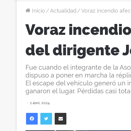
Inicio
/
Actualidad
/
Voraz incendio afect
Voraz incendio 
del dirigente 
Fue cuando el integrante de la As
dispuso a poner en marcha la réplic
El escape del vehículo generó un i
ganaron el lugar. Pérdidas casi tota
2 abril, 2024
Facebook
Twitter
Compartir vía correo electrónico