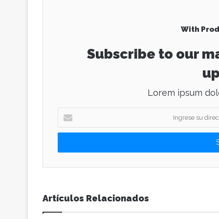
With Prod
Subscribe to our ma
up
Lorem ipsum dolo
I
n
g
r
e
s
e
s
u
Artículos Relacionados
d
i