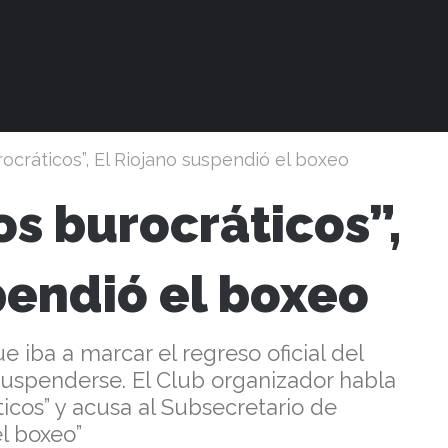
rocráticos”, El Riojano suspendió el boxeo
os burocráticos”,
pendió el boxeo
 iba a marcar el regreso oficial del
suspenderse. El Club organizador habla
cos” y acusa al Subsecretario de
l boxeo”