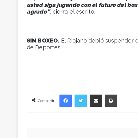
usted siga jugando con el futuro del box
agrado”
, cierra el escrito.
SIN BOXEO.
El Riojano debió suspender d
de Deportes.
Facebook
Twitter
Compartir vía correo electrónico
Imprimir
Compartir