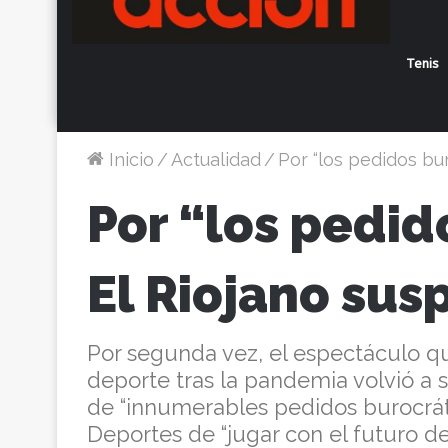
Tenis
Inicio
/
Actualidad
/
Por “los pedidos bu
Por “los pedid
El Riojano sus
Por segunda vez, el espectáculo que
deporte tras la pandemia volvió a 
de “innumerables pedidos burocráti
Deportes de “jugar con el futuro de