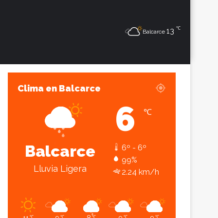
℃
Sesión
Lateral
13
Balcarce
Clima en Balcarce
6
℃
Balcarce
6º - 6º
99%
Lluvia Ligera
2.24 km/h
℃
℃
℃
℃
℃