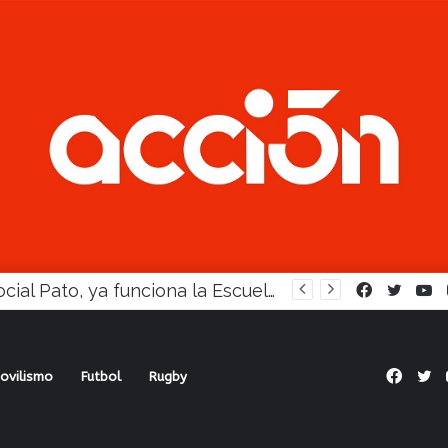
En Social Pato, ya funciona la Escuela femenina de paleta
Facebook
Twitte
Y
Face
Tw
ovilismo
Futbol
Rugby