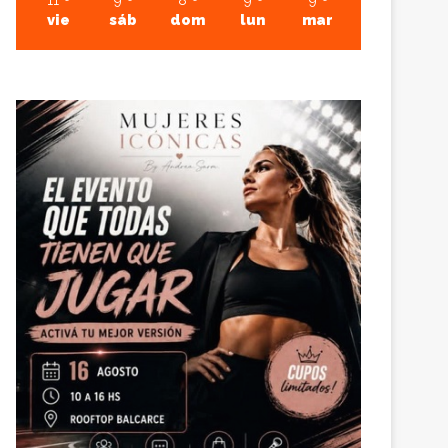
11
9
8
9
9
vie
sáb
dom
lun
mar