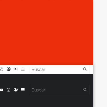
r
ouTube
Instagram
Iniciar
Artículo
Barra
Buscar
Sesión
Aleatorio
Lateral
book
itter
YouTube
Instagram
Iniciar
Barra
Buscar