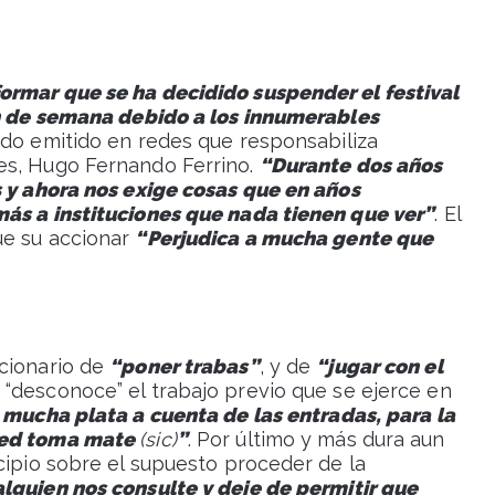
ormar que se ha decidido suspender el festival
in de semana debido a los innumerables
cado emitido en redes que responsabiliza
es, Hugo Fernando Ferrino.
“Durante dos años
s y ahora nos exige cosas que en años
más a instituciones que nada tienen que ver”
. El
ue su accionar
“Perjudica a mucha gente que
cionario de
“poner trabas”
, y de
“jugar con el
 “desconoce” el trabajo previo que se ejerce en
mucha plata a cuenta de las entradas, para la
sted toma mate
(sic)
”
. Por último y más dura aun
cipio sobre el supuesto proceder de la
alguien nos consulte y deje de permitir que