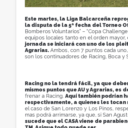
Este martes, la Liga Balcarceña repro
la disputa de la 5ª fecha del Torneo O
Bomberos Voluntarios” – “Copa Challenger
equipos locales tanto en el orden mayor,
jornada se iniciará con uno de los ple
Agrarias.
Ambos, con 7 puntos cada uno,
son los continuadores de Racing, Boca y S
Racing no la tendrá fácil, ya que deber
mismos puntos que AU y Agrarias, es de
frenar a Racing.
Aquí también podrían h
respectivamente, a quienes les tocan
el caso de San Lorenzo y Los Pinos, resp
mas podrá arrimarse, ya que, si San Agust
sucede que el CASA viene de parabiene
TM. Asique todo puede ser.