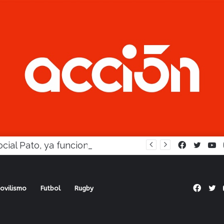
En Social Pato, ya funciona la Escuela femenina de paleta
Facebook
Twitte
Y
Face
Tw
ovilismo
Futbol
Rugby
a Racing y AU-Agrarias, van por la lucha