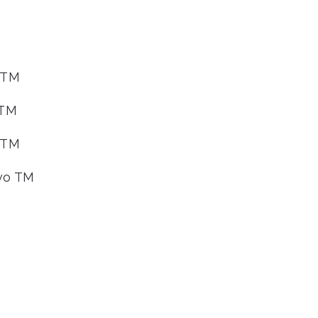
o TM
 TM
o TM
ivo TM