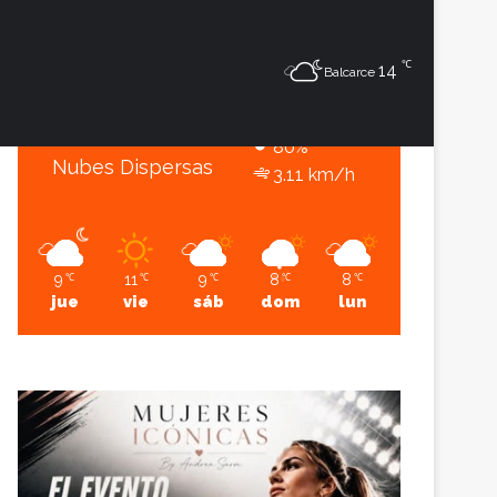
10
℃
℃
Sesión
Lateral
14
Balcarce
Balcarce
10º - 6º
80%
Nubes Dispersas
3.11 km/h
9
11
9
8
8
℃
℃
℃
℃
℃
jue
vie
sáb
dom
lun