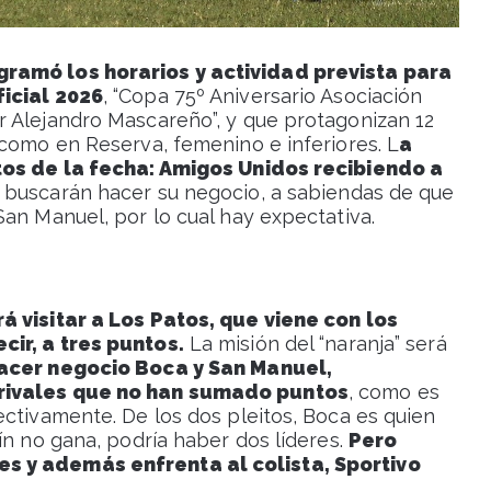
gramó los horarios y actividad prevista para
ficial 2026
, “Copa 75º Aniversario Asociación
 Alejandro Mascareño”, y que protagonizan 12
 como en Reserva, femenino e inferiores. L
a
itos de la fecha: Amigos Unidos recibiendo a
 buscarán hacer su negocio, a sabiendas de que
an Manuel, por lo cual hay expectativa.
á visitar a Los Patos, que viene con los
cir, a tres puntos.
La misión del “naranja” será
acer negocio Boca y San Manuel,
 rivales que no han sumado puntos
, como es
ectivamente. De los dos pleitos, Boca es quien
ín no gana, podría haber dos líderes.
Pero
s y además enfrenta al colista, Sportivo