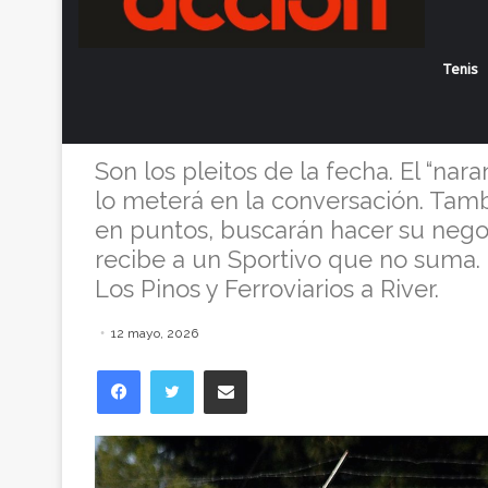
Patos busca fr
Tenis
AU-Agrarias, v
Son los pleitos de la fecha. El “nara
lo meterá en la conversación. Tamb
en puntos, buscarán hacer su negoci
recibe a un Sportivo que no suma. 
Los Pinos y Ferroviarios a River.
12 mayo, 2026
Facebook
Twitter
Compartir vía correo electrónico