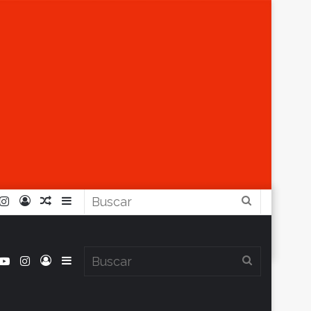
r
ouTube
Instagram
Iniciar
Artículo
Barra
Buscar
Sesión
Aleatorio
Lateral
book
itter
YouTube
Instagram
Iniciar
Barra
Buscar
Clima en Balcarce