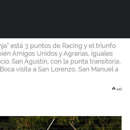
enar a Racing y
an por la lucha
nja” está 3 puntos de Racing y el triunfo
ién Amigos Unidos y Agrarias, iguales
o. San Agustín, con la punta transitoria,
Boca visita a San Lorenzo, San Manuel a
449