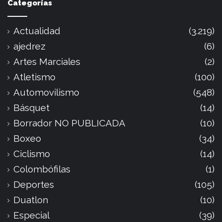
Categorías
Actualidad
(3.219)
ajedrez
(6)
Artes Marciales
(2)
Atletismo
(100)
Automovilismo
(548)
Básquet
(14)
Borrador NO PUBLICADA
(10)
Boxeo
(34)
Ciclismo
(14)
Colombófilas
(1)
Deportes
(105)
Duatlon
(10)
Especial
(39)