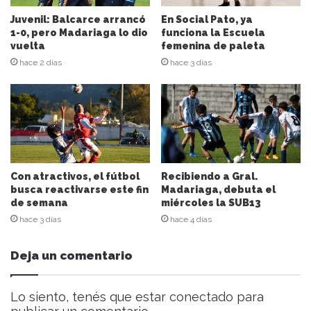
c
i
Juvenil: Balcarce arrancó
En Social Pato, ya
ó
1-0, pero Madariaga lo dio
funciona la Escuela
n
vuelta
femenina de paleta
d
hace 2 días
hace 3 días
e
c
o
r
r
e
o
e
Con atractivos, el fútbol
Recibiendo a Gral.
l
busca reactivarse este fin
Madariaga, debuta el
de semana
miércoles la SUB13
e
c
hace 3 días
hace 4 días
t
r
Deja un comentario
ó
n
i
Lo siento, tenés que estar
conectado
para
c