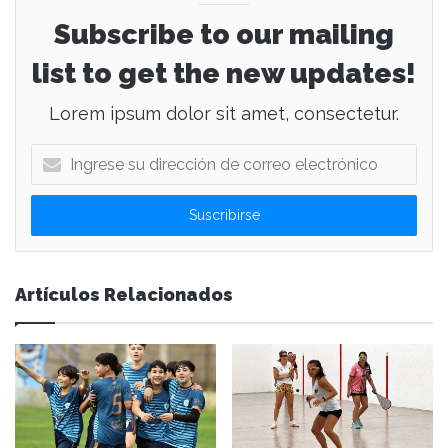
Subscribe to our mailing
list to get the new updates!
Lorem ipsum dolor sit amet, consectetur.
I
n
g
r
e
s
e
Artículos Relacionados
s
u
d
i
r
e
c