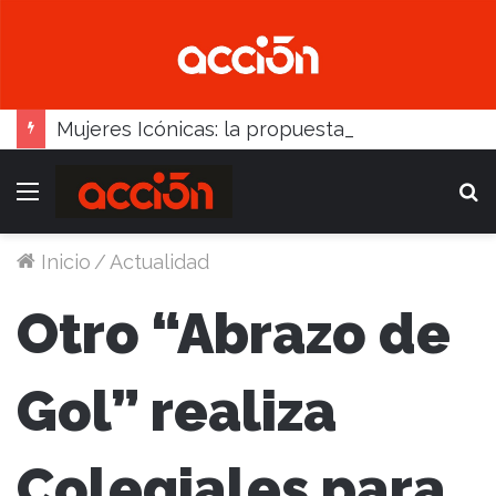
Mujeres Icónicas: la propuesta para desarrollo empresarial femenino que llega a Balcarce
Menú
B
Inicio
/
Actualidad
Otro “Abrazo de
Gol” realiza
Colegiales para