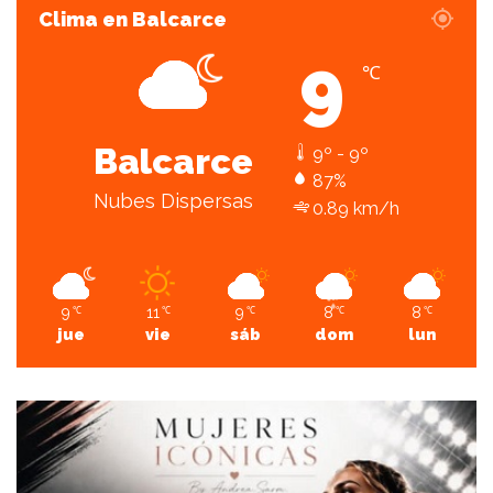
Clima en Balcarce
9
℃
Balcarce
9º - 9º
87%
Nubes Dispersas
0.89 km/h
9
11
9
8
8
℃
℃
℃
℃
℃
jue
vie
sáb
dom
lun