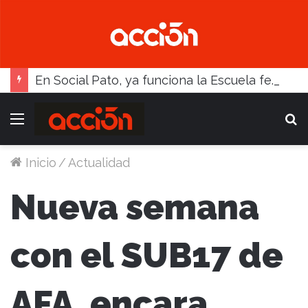
En Social Pato, ya funciona la Escuela femenina de paleta
Menú
B
Inicio
/
Actualidad
Nueva semana
con el SUB17 de
AFA, encara