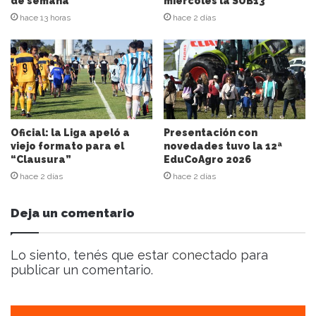
de semana
miércoles la SUB13
d
hace 13 horas
hace 2 días
e
c
o
r
r
e
o
e
Oficial: la Liga apeló a
Presentación con
l
viejo formato para el
novedades tuvo la 12ª
“Clausura”
EduCoAgro 2026
e
c
hace 2 días
hace 2 días
t
r
Deja un comentario
ó
n
i
Lo siento, tenés que estar
conectado
para
c
publicar un comentario.
o