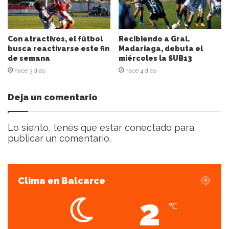
r
e
o
e
Con atractivos, el fútbol
Recibiendo a Gral.
l
busca reactivarse este fin
Madariaga, debuta el
de semana
miércoles la SUB13
e
c
hace 3 días
hace 4 días
t
r
Deja un comentario
ó
n
i
Lo siento, tenés que estar
conectado
para
c
publicar un comentario.
o
Clima en Balcarce
2
℃