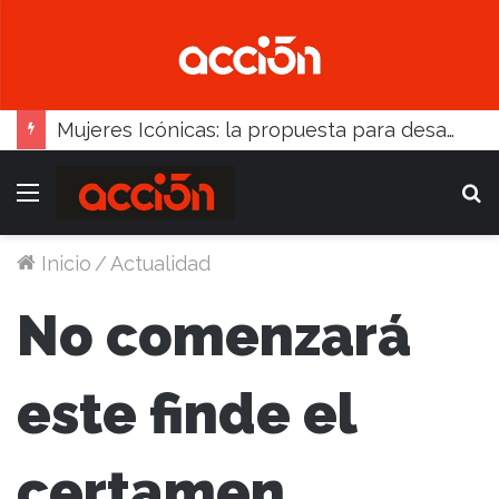
Mujeres Icónicas: la propuesta para desarrollo empresarial femenino que llega a Balcarce
Menú
B
Inicio
/
Actualidad
No comenzará
este finde el
certamen