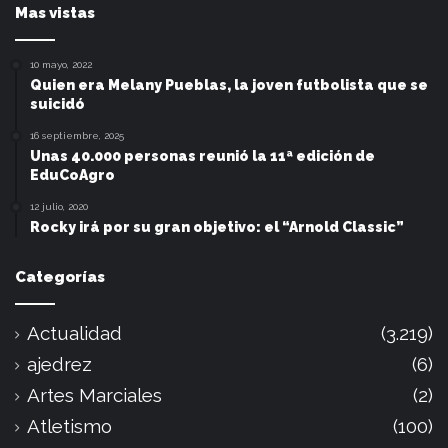
Mas vistas
10 mayo, 2022
Quien era Melany Pueblas, la joven futbolista que se
suicidó
16 septiembre, 2025
Unas 40.000 personas reunió la 11ª edición de
EduCoAgro
12 julio, 2020
Rocky irá por su gran objetivo: el “Arnold Classic”
Categorías
Actualidad
(3.219)
ajedrez
(6)
Artes Marciales
(2)
Atletismo
(100)