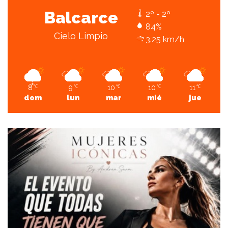
Balcarce
2º - 2º
84%
Cielo Limpio
3.25 km/h
8
9
10
10
11
℃
℃
℃
℃
℃
dom
lun
mar
mié
jue