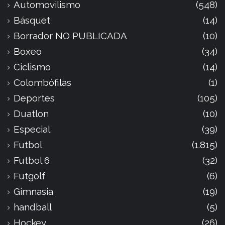
Automovilismo
(548)
Básquet
(14)
Borrador NO PUBLICADA
(10)
Boxeo
(34)
Ciclismo
(14)
Colombófilas
(1)
Deportes
(105)
Duatlon
(10)
Especial
(39)
Futbol
(1.815)
Futbol 6
(32)
Futgolf
(6)
Gimnasia
(19)
handball
(5)
Hockey
(26)