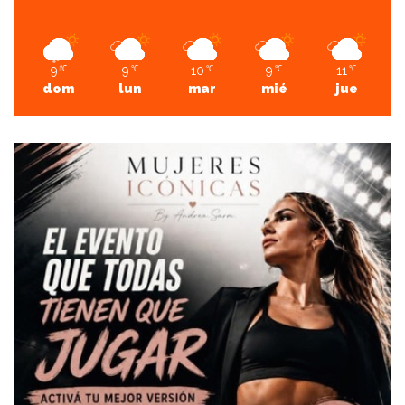
9
9
10
9
11
℃
℃
℃
℃
℃
dom
lun
mar
mié
jue