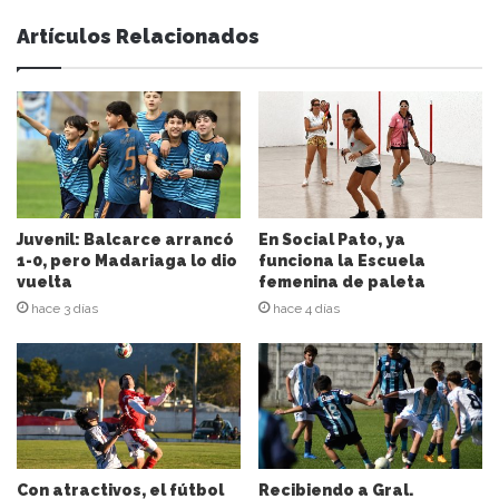
e
Artículos Relacionados
s
u
d
i
r
e
c
c
i
Juvenil: Balcarce arrancó
En Social Pato, ya
ó
1-0, pero Madariaga lo dio
funciona la Escuela
n
vuelta
femenina de paleta
d
hace 3 días
hace 4 días
e
c
o
r
r
e
o
e
Con atractivos, el fútbol
Recibiendo a Gral.