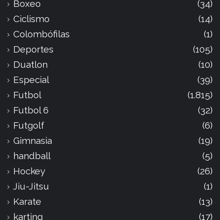
Boxeo
(34)
Ciclismo
(14)
Colombófilas
(1)
Deportes
(105)
Duatlon
(10)
Especial
(39)
Futbol
(1.815)
Futbol 6
(32)
Futgolf
(6)
Gimnasia
(19)
handball
(5)
Hockey
(26)
Jiu-Jitsu
(1)
Karate
(13)
karting
(17)