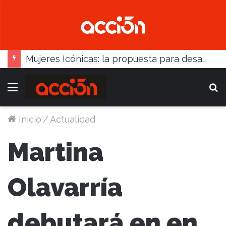
Mujeres Icónicas: la propuesta para desarrollo empresarial femenino que llega a Balcarce
Menú
B
Inicio
/
Actualidad
Martina
Olavarría
debutará en en