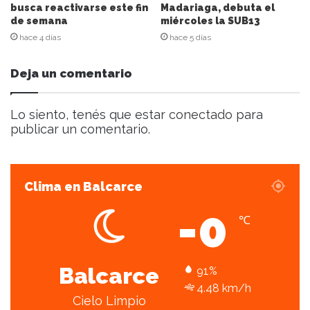
l
busca reactivarse este fin
Madariaga, debuta el
de semana
miércoles la SUB13
e
c
hace 4 días
hace 5 días
t
r
Deja un comentario
ó
n
i
Lo siento, tenés que estar
conectado
para
c
publicar un comentario.
o
Clima en Balcarce
-0
℃
Balcarce
91%
4.48 km/h
Cielo Limpio