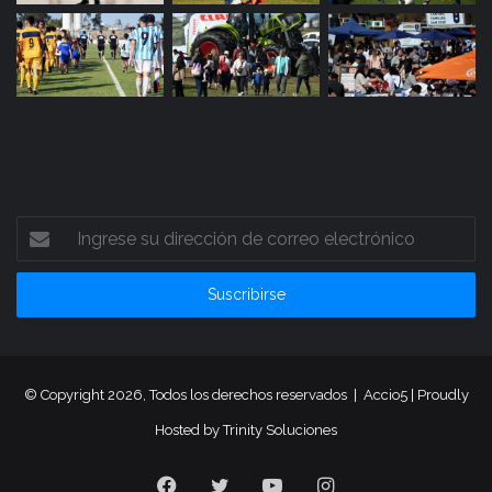
Ingrese
su
dirección
de
correo
electrónico
© Copyright 2026, Todos los derechos reservados |
Accio5
| Proudly
Hosted by
Trinity Soluciones
Facebook
Twitter
YouTube
Instagram