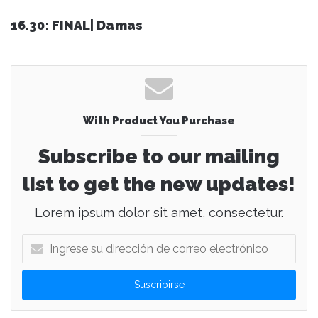
16.30: FINAL| Damas
With Product You Purchase
Subscribe to our mailing
list to get the new updates!
Lorem ipsum dolor sit amet, consectetur.
I
n
g
r
e
s