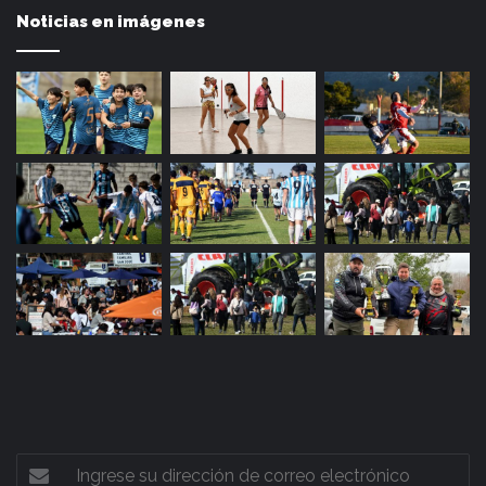
Noticias en imágenes
Ingrese