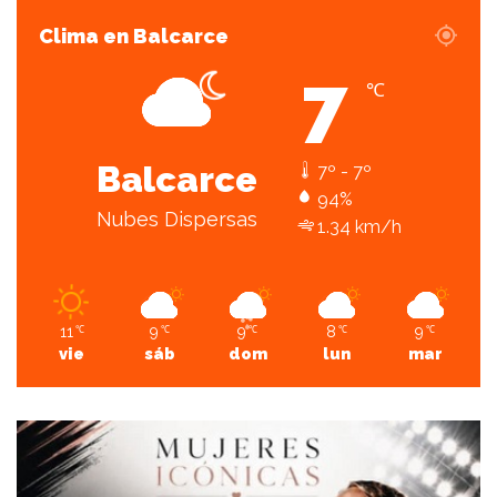
Clima en Balcarce
7
℃
Balcarce
7º - 7º
94%
Nubes Dispersas
1.34 km/h
11
9
9
8
9
℃
℃
℃
℃
℃
vie
sáb
dom
lun
mar