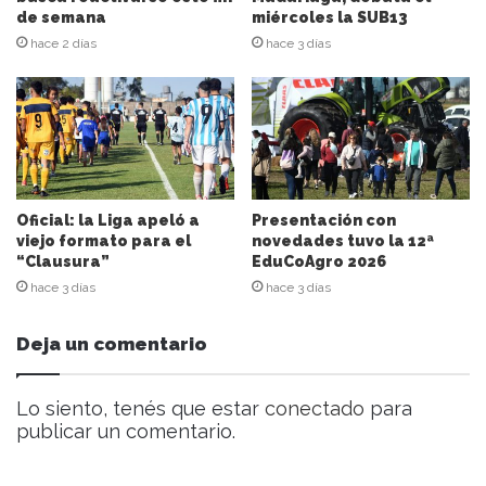
n
de semana
miércoles la SUB13
d
hace 2 días
hace 3 días
e
c
o
r
r
e
o
e
Oficial: la Liga apeló a
Presentación con
l
viejo formato para el
novedades tuvo la 12ª
“Clausura”
EduCoAgro 2026
e
c
hace 3 días
hace 3 días
t
r
Deja un comentario
ó
n
i
Lo siento, tenés que estar
conectado
para
c
publicar un comentario.
o