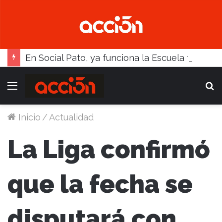
En Social Pato, ya funciona la Escuela femenina de paleta
Menú
B
Inicio
/
Actualidad
La Liga confirmó
que la fecha se
disputará con