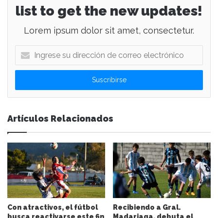
list to get the new updates!
Lorem ipsum dolor sit amet, consectetur.
I
n
g
r
e
s
e
Artículos Relacionados
s
u
d
i
r
e
c
c
i
Con atractivos, el fútbol
Recibiendo a Gral.
ó
busca reactivarse este fin
Madariaga, debuta el