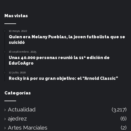
Mas vistas
10 mayo, 2022
Quien era Melany Pueblas, la joven futbolista que se
suicidó
16 septiembre, 2025
Unas 40.000 personas reunió la 11ª edición de
EduCoAgro
12 julio, 2020
Rocky irá por su gran objetivo: el “Arnold Classic”
Categorías
Actualidad
(3.217)
ajedrez
(6)
Artes Marciales
(2)