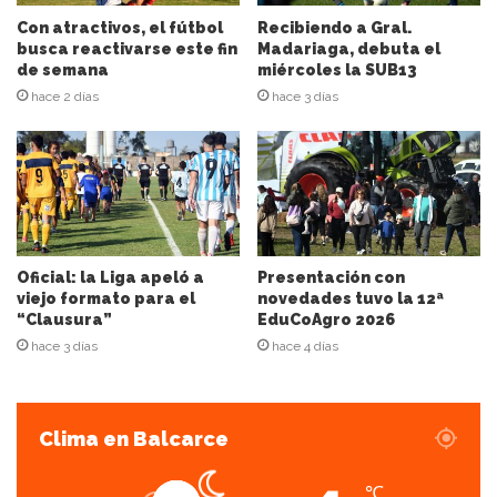
i
Con atractivos, el fútbol
Recibiendo a Gral.
ó
busca reactivarse este fin
Madariaga, debuta el
n
de semana
miércoles la SUB13
d
hace 2 días
hace 3 días
e
c
o
r
r
e
o
e
Oficial: la Liga apeló a
Presentación con
l
viejo formato para el
novedades tuvo la 12ª
“Clausura”
EduCoAgro 2026
e
c
hace 3 días
hace 4 días
t
r
ó
Clima en Balcarce
n
i
c
℃