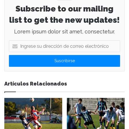
Subscribe to our mailing
list to get the new updates!
Lorem ipsum dolor sit amet, consectetur.
I
n
g
r
e
s
e
Artículos Relacionados
s
u
d
i
r
e
c
c