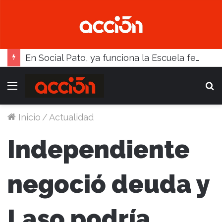
En Social Pato, ya funciona la Escuela femenina de paleta
Menú
B
Inicio
/
Actualidad
Independiente
negoció deuda y
Laso podría