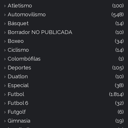
Atletismo
(100)
Automovilismo
(548)
Básquet
(14)
Borrador NO PUBLICADA
(10)
Boxeo
(34)
Ciclismo
(14)
Colombófilas
(1)
Deportes
(105)
Duatlon
(10)
Especial
(38)
Futbol
(1.814)
Futbol 6
(32)
Futgolf
(6)
Gimnasia
(19)