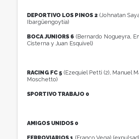
DEPORTIVO LOS PINOS 2
(Johnatan Saya
Ibargüengoytía)
BOCA JUNIORS 6
(Bernardo Nogueyra, Ema
Cisterna y Juan Esquivel)
RACING FC 5
(Ezequiel Petti (2), Manuel M
Moschetto)
SPORTIVO TRABAJO 0
AMIGOS UNIDOS 0
FERROVIARIOS 1
(Franco Vega) (expulsado