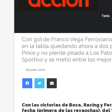
Golearon Boca 
Tenis
Ferro superó 
Con gol de Franco Vega Ferroviarios 
en la tabla quedando ahora a dos p
Pinos y no pierde pisada a Los Patos
Sportivo y se metió entre los mejor
26 junio, 2022
Facebook
Twitter
Compartir vía correo electrónico
Con las victorias de Boca, Racing y Fe
fecha (primera de las revanchas), del