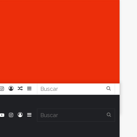
r
ouTube
Instagram
Iniciar
Artículo
Barra
Buscar
Sesión
Aleatorio
Lateral
book
itter
YouTube
Instagram
Iniciar
Barra
Buscar
Clima en Balcarce