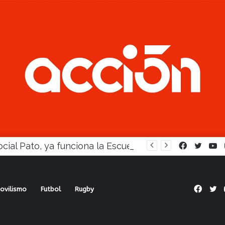
En Social Pato, ya funciona la Escuela femenina de paleta
Facebook
Twitte
Y
Face
Tw
ovilismo
Futbol
Rugby
 Racing, y Ferro superó a Amigos Unidos