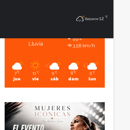
7
℃
℃
Sesión
Lateral
12
Balcarce
Balcarce
7º - 7º
99%
Lluvia
3.58 km/h
7
11
9
8
9
℃
℃
℃
℃
℃
jue
vie
sáb
dom
lun