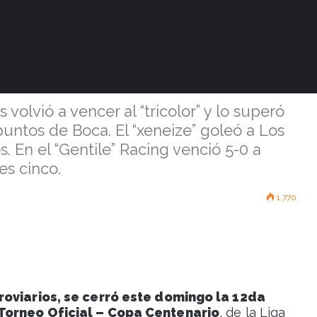
Jrs y Racing, y
a Amigos Unidos
volvió a vencer al “tricolor” y lo superó
untos de Boca. El “xeneize” goleó a Los
. En el “Gentile” Racing venció 5-0 a
es cinco.
1.770
rroviarios, se cerró este domingo la 12da
 Torneo Oficial – Copa Centenario
, de la Liga