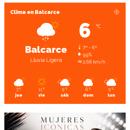
Clima en Balcarce
6
℃
Balcarce
7º - 6º
99%
Lluvia Ligera
2.68 km/h
7
11
9
8
9
℃
℃
℃
℃
℃
jue
vie
sáb
dom
lun