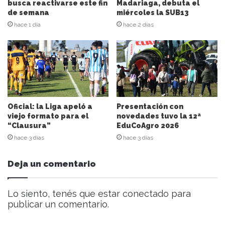
ó
busca reactivarse este fin
Madariaga, debuta el
n
de semana
miércoles la SUB13
d
hace 1 día
hace 2 días
e
c
o
r
r
e
o
e
Oficial: la Liga apeló a
Presentación con
l
viejo formato para el
novedades tuvo la 12ª
“Clausura”
EduCoAgro 2026
e
c
hace 3 días
hace 3 días
t
r
Deja un comentario
ó
n
i
Lo siento, tenés que estar
conectado
para
c
publicar un comentario.
o