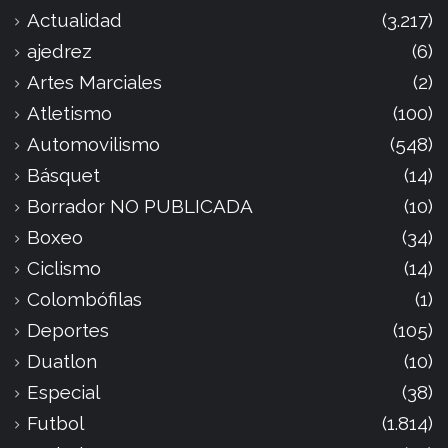
Actualidad
(3.217)
ajedrez
(6)
Artes Marciales
(2)
Atletismo
(100)
Automovilismo
(548)
Básquet
(14)
Borrador NO PUBLICADA
(10)
Boxeo
(34)
Ciclismo
(14)
Colombófilas
(1)
Deportes
(105)
Duatlon
(10)
Especial
(38)
Futbol
(1.814)