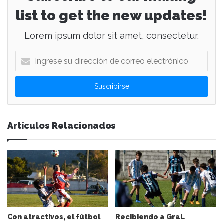
list to get the new updates!
Lorem ipsum dolor sit amet, consectetur.
I
n
g
r
e
s
e
Artículos Relacionados
s
u
d
i
r
e
c
c
i
Con atractivos, el fútbol
Recibiendo a Gral.