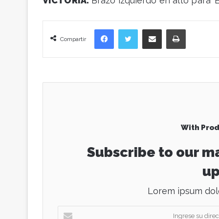
VICTORIA.
Brazo izquierdo en alto para ‘
Facebook
Twitter
Compartir vía correo electrónico
Imprimir
Compartir
With Prod
Subscribe to our ma
up
Lorem ipsum dolo
I