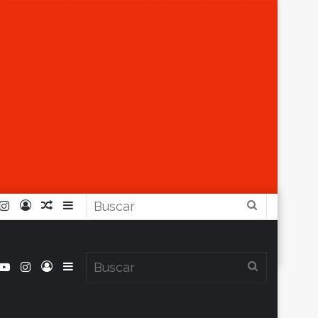
r
ouTube
Instagram
Iniciar
Artículo
Barra
Buscar
Sesión
Aleatorio
Lateral
book
itter
YouTube
Instagram
Iniciar
Barra
Buscar
Clima en Balcarce