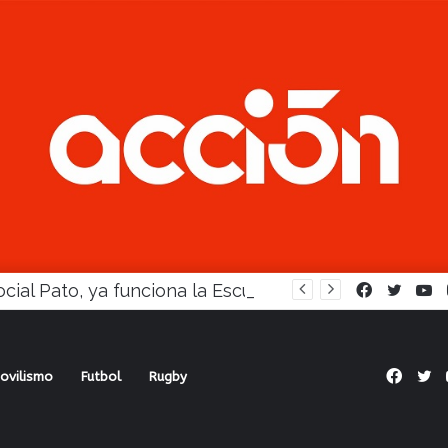
En Social Pato, ya funciona la Escuela femenina de paleta
Facebook
Twitte
Y
Face
Tw
ovilismo
Futbol
Rugby
ó en el Profesionalismo con victoria