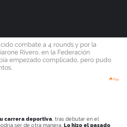
 debutó en el
o con victoria
ucido combate a 4 rounds y por la
iarone Rivero, en la Federación
había empezado complicado, pero pudo
ntos.
854
u carrera deportiva
, tras debutar en el
podría ser de otra manera.
Lo hizo el pasado