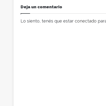
r
Deja un comentario
e
o
e
Lo siento, tenés que estar
conectado
para
l
e
c
t
r
ó
n
i
c
o