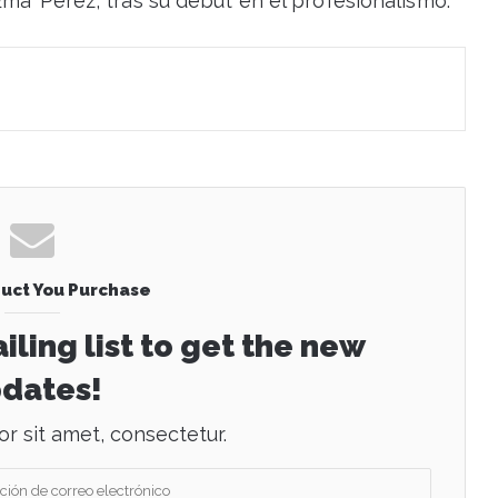
Ema’ Pérez, tras su debut en el profesionalismo.
uct You Purchase
iling list to get the new
dates!
r sit amet, consectetur.