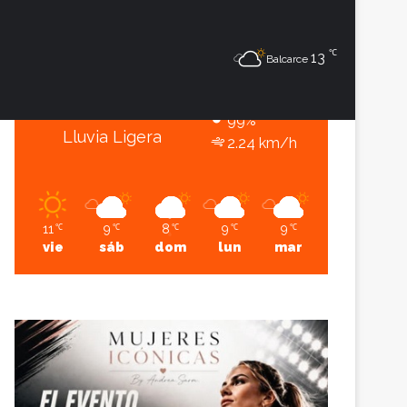
6
℃
℃
Sesión
Lateral
13
Balcarce
Balcarce
6º - 6º
99%
Lluvia Ligera
2.24 km/h
11
9
8
9
9
℃
℃
℃
℃
℃
vie
sáb
dom
lun
mar