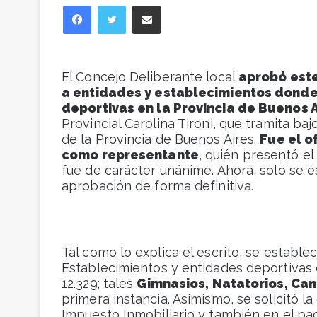
Facebook
Twitter
Compartir vía correo electrónico
El Concejo Deliberante local
aprobó este
a entidades y establecimientos donde 
deportivas en la Provincia de Buenos 
Provincial Carolina Tironi, que tramita ba
de la Provincia de Buenos Aires.
Fue el o
como representante
, quién presentó el
fue de carácter unánime. Ahora, solo se e
aprobación de forma definitiva.
Tal como lo explica el escrito, se establ
Establecimientos y entidades deportivas c
12.329; tales
Gimnasios, Natatorios, Canc
primera instancia. Asimismo, se solicitó l
Impuesto Inmobiliario y también en el pa