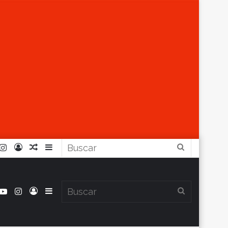
r
ouTube
Instagram
Iniciar
Artículo
Barra
Buscar
Sesión
Aleatorio
Lateral
book
itter
YouTube
Instagram
Iniciar
Barra
Buscar