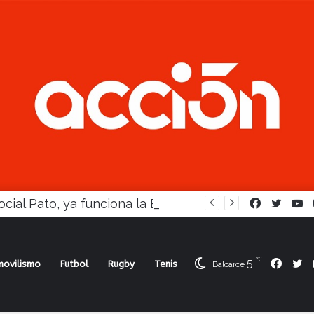
En Social Pato, ya funciona la Escuela femenina de paleta
Facebook
Twitte
Y
℃
5
Face
Tw
ovilismo
Futbol
Rugby
Tenis
Balcarce