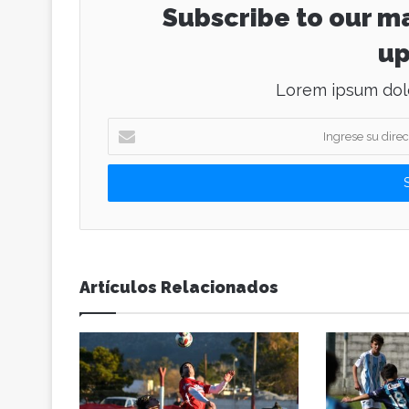
Subscribe to our ma
up
Lorem ipsum dolo
I
n
g
r
e
s
e
s
u
Artículos Relacionados
d
i
r
e
c
c