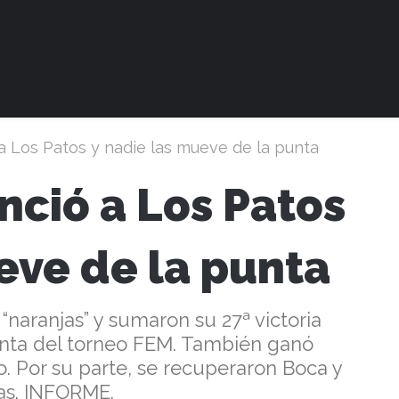
a Los Patos y nadie las mueve de la punta
nció a Los Patos
eve de la punta
“naranjas” y sumaron su 27ª victoria
unta del torneo FEM. También ganó
. Por su parte, se recuperaron Boca y
das. INFORME.