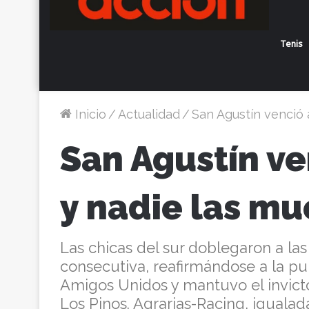
Tenis
Inicio
/
Actualidad
/
San Agustín venció 
San Agustín ve
y nadie las mu
Las chicas del sur doblegaron a las 
consecutiva, reafirmándose a la p
Amigos Unidos y mantuvo el invicto
Los Pinos. Agrarias-Racing, iguala