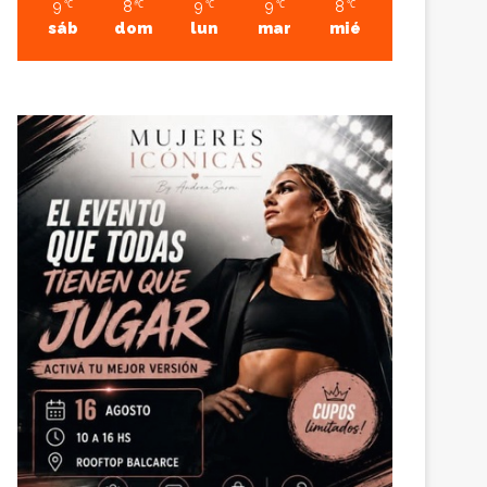
9
8
9
9
8
℃
℃
℃
℃
℃
sáb
dom
lun
mar
mié