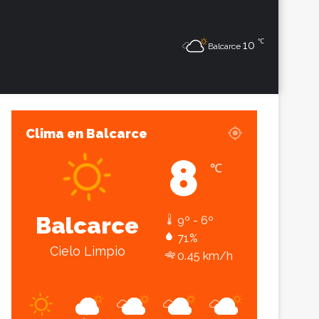
℃
Sesión
Lateral
10
Balcarce
Clima en Balcarce
8
℃
Balcarce
9º - 6º
71%
Cielo Limpio
0.45 km/h