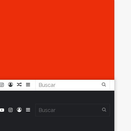
r
ouTube
Instagram
Iniciar
Artículo
Barra
Buscar
Sesión
Aleatorio
Lateral
book
itter
YouTube
Instagram
Iniciar
Barra
Buscar