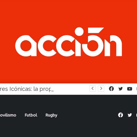
Mujeres Icónicas: la propuesta para desarrollo empresarial femenino que llega a Balcarce
Facebook
Twitte
Y
Face
Tw
ovilismo
Futbol
Rugby