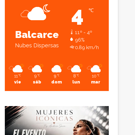
4
℃
Sesión
Lateral
Balcarce
11º - 4º
96%
Nubes Dispersas
0.89 km/h
11
9
9
8
10
℃
℃
℃
℃
℃
vie
sáb
dom
lun
mar