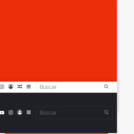
r
ouTube
Instagram
Iniciar
Artículo
Barra
Buscar
Sesión
Aleatorio
Lateral
book
itter
YouTube
Instagram
Iniciar
Barra
Buscar
Clima en Balcarce