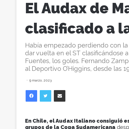
El Audax de Ma
clasificado a 
Había empezado perdiendo con la “
dar vuelta en el ST clasificándose 
Fuentes, los goles. Fernando Zampe
al Deportivo O’Higgins, desde las 19
9 marzo, 2023
Facebook
Twitter
Compartir vía correo electrónico
En Chile, el Audax Italiano consiguió e
grupos de la Copa Sudamericana
despu