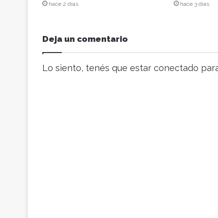
c
hace 2 días
hace 3 días
o
r
r
Deja un comentario
e
o
e
Lo siento, tenés que estar
conectado
para
l
e
c
t
r
ó
n
i
c
o