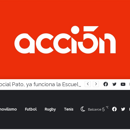
En Social Pato, ya funciona la Escuela femenina de paleta
Facebook
Twitte
Y
℃
5
Face
Tw
ovilismo
Futbol
Rugby
Tenis
Balcarce
 Felices, clasificado a la Sudamericana