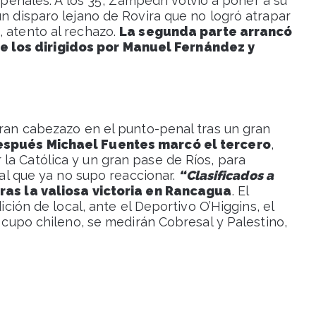
 penales. A los 35’, Zampedri volvió a poner a su
un disparo lejano de Rovira que no logró atrapar
, atento al rechazo.
La segunda parte arrancó
 los dirigidos por Manuel Fernández y
gran cabezazo en el punto-penal tras un gran
espués Michael Fuentes marcó el tercero
,
la Católica y un gran pase de Ríos, para
ival que ya no supo reaccionar.
“Clasificados a
tras la valiosa victoria en Rancagua
. El
dición de local, ante el Deportivo O’Higgins, el
o cupo chileno, se medirán Cobresal y Palestino,