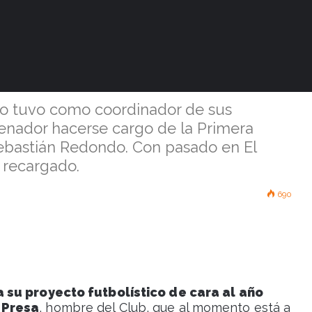
lez Presa asume
écnica de Racing
lo tuvo como coordinador de sus
ntrenador hacerse cargo de la Primera
 Sebastián Redondo. Con pasado en El
e recargado.
690
 su proyecto futbolístico de cara al año
 Presa
, hombre del Club, que al momento está a