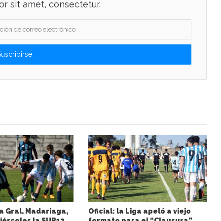
r sit amet, consectetur.
a Gral. Madariaga,
Oficial: la Liga apeló a viejo
iércoles la SUB13
formato para el “Clausura”