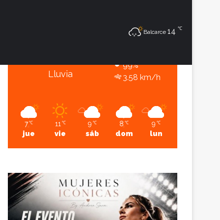
7
℃
℃
Sesión
Lateral
14
Balcarce
Balcarce
7º - 7º
99%
Lluvia
3.58 km/h
7
11
9
8
9
℃
℃
℃
℃
℃
jue
vie
sáb
dom
lun