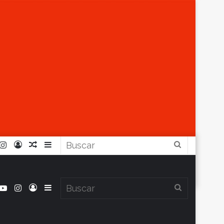
r
ouTube
Instagram
Iniciar
Artículo
Barra
Buscar
Sesión
Aleatorio
Lateral
book
itter
YouTube
Instagram
Iniciar
Barra
Buscar
Clima en Balcarce