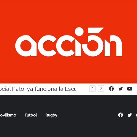
En Social Pato, ya funciona la Escuela femenina de paleta
Facebook
Twitte
Y
Face
Tw
ovilismo
Futbol
Rugby
esa asume la dirección técnica de Racing