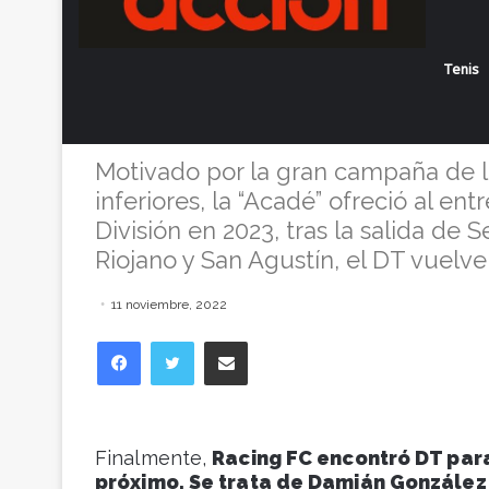
Damián Gonzá
Tenis
la dirección t
Motivado por la gran campaña de 
inferiores, la “Acadé” ofreció al e
División en 2023, tras la salida de
Riojano y San Agustín, el DT vuelv
11 noviembre, 2022
Facebook
Twitter
Compartir vía correo electrónico
Finalmente,
Racing FC encontró DT para
próximo. Se trata de Damián González