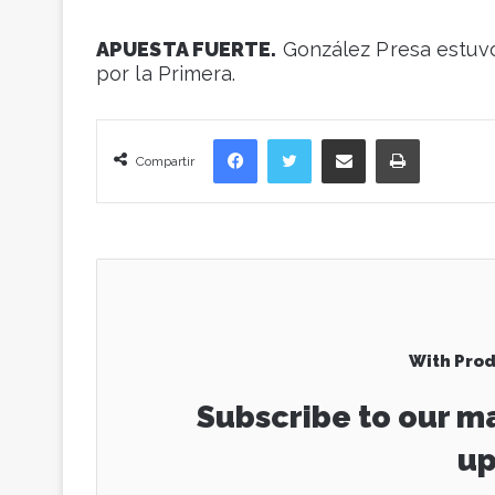
APUESTA FUERTE.
González Presa estuvo 
por la Primera.
Facebook
Twitter
Compartir vía correo electrónico
Imprimir
Compartir
With Prod
Subscribe to our ma
up