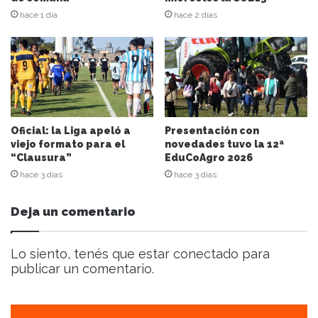
d
hace 1 día
hace 2 días
e
c
o
r
r
e
o
e
Oficial: la Liga apeló a
Presentación con
l
viejo formato para el
novedades tuvo la 12ª
“Clausura”
EduCoAgro 2026
e
c
hace 3 días
hace 3 días
t
r
Deja un comentario
ó
n
i
Lo siento, tenés que estar
conectado
para
c
publicar un comentario.
o