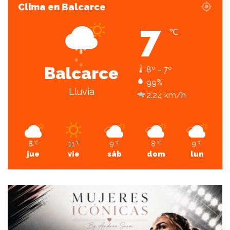
Clima en Balcarce
7
℃
Balcarce
8º - 7º
99%
Lluvia
2.24 km/h
8
11
9
8
9
℃
℃
℃
℃
℃
jue
vie
sáb
dom
lun