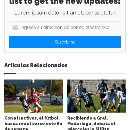
list to get the new updates!
Lorem ipsum dolor sit amet, consectetur.
I
n
g
r
e
s
e
Artículos Relacionados
s
u
d
i
r
e
c
c
i
Con atractivos, el fútbol
Recibiendo a Gral.
ó
busca reactivarse este fin
Madariaga, debuta el
n
de semana
miércoles la SUB13