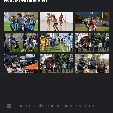
Noticias en imágenes
Ingrese
su