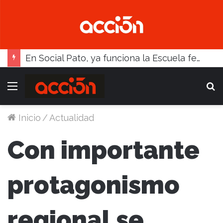
En Social Pato, ya funciona la Escuela femenina de paleta
Menú
B
Inicio
/
Actualidad
Con importante
protagonismo
regional se