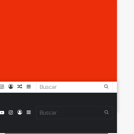
r
ouTube
Instagram
Iniciar
Artículo
Barra
Buscar
Sesión
Aleatorio
Lateral
book
itter
YouTube
Instagram
Iniciar
Barra
Buscar
Clima en Balcarce