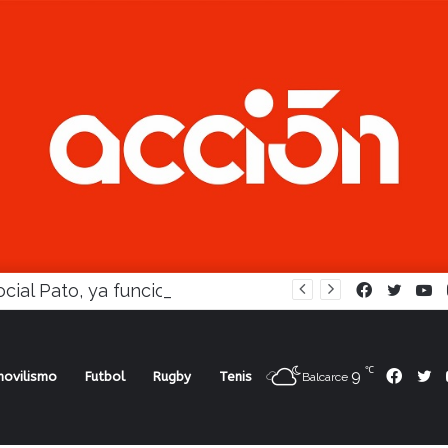
En Social Pato, ya funciona la Escuela femenina de paleta
Facebook
Twitte
Y
℃
9
Face
Tw
ovilismo
Futbol
Rugby
Tenis
Balcarce
y otros 7 refuerzos, llegará Temperley