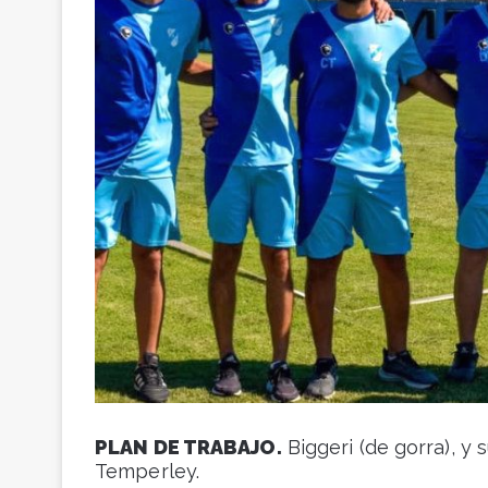
PLAN DE TRABAJO.
Biggeri (de gorra), y
Temperley.