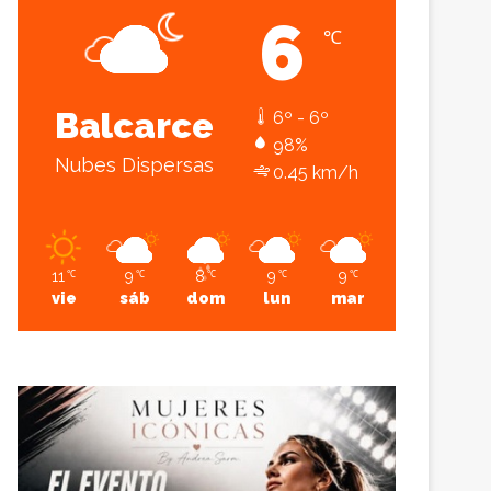
6
℃
Sesión
Lateral
Balcarce
6º - 6º
98%
Nubes Dispersas
0.45 km/h
11
9
8
9
9
℃
℃
℃
℃
℃
vie
sáb
dom
lun
mar