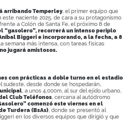
rá arribando Temperley
, el primer equipo que
 este naciente 2025, de cara a su protagonismo
frente a Colón de Santa Fe, el próximo 8 de
el “gasolero”, recorrerá un intenso periplo
níbal Biggeri e incorporando, a la fecha, a 8
 la semana más intensa, con tareas físicas
no jugará amistosos.
nes con prácticas a doble turno en el estadio
 el sudeste, desde donde se hospedarán,
unicipal
, a unos 4.000m, al sur del ejido urbano.
 del Club Teléfonos
, cercana al autódromo
Gasolero” comenzó este viernes en el
de Turdera (BsAs)
, donde se presentó al
geri en los diversos equipos que dirigió y que