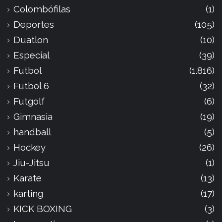
Colombófilas
(1)
Deportes
(105)
Duatlon
(10)
Especial
(39)
Futbol
(1.816)
Futbol 6
(32)
Futgolf
(6)
Gimnasia
(19)
handball
(5)
Hockey
(26)
Jiu-Jitsu
(1)
Karate
(13)
karting
(17)
KICK BOXING
(3)