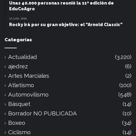
Unas 40.000 personas reunió la 11ª edición de
EduCoAgro
12 julio, 2020
Rocky irá por su gran objetivo: el “Arnold Classic”
Categorías
Actualidad
(3.220)
ajedrez
(6)
Artes Marciales
(2)
Atletismo
(100)
Automovilismo
(548)
Básquet
(14)
Borrador NO PUBLICADA
(10)
Boxeo
(34)
Ciclismo
(14)