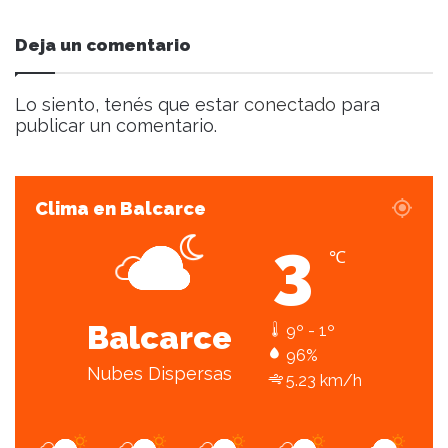
ó
n
Deja un comentario
i
c
o
Lo siento, tenés que estar
conectado
para
publicar un comentario.
Clima en Balcarce
3
℃
Balcarce
9º - 1º
96%
Nubes Dispersas
5.23 km/h