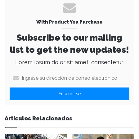
With Product You Purchase
Subscribe to our mailing
list to get the new updates!
Lorem ipsum dolor sit amet, consectetur.
I
n
g
r
e
s
e
Artículos Relacionados
s
u
d