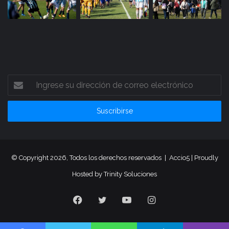
Ingrese
su
dirección
de
correo
electrónico
© Copyright 2026, Todos los derechos reservados |
Accio5
| Proudly
Hosted by
Trinity Soluciones
Facebook
Twitter
YouTube
Instagram