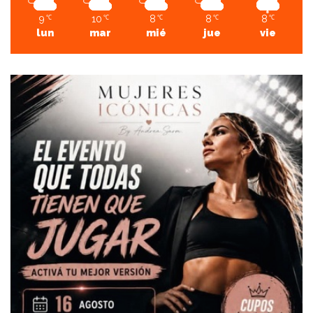
9
10
8
8
8
℃
℃
℃
℃
℃
lun
mar
mié
jue
vie