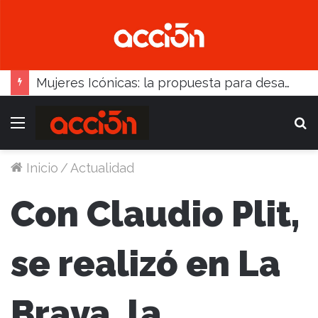
Juvenil: Balcarce arrancó 1-0, pero Madariaga lo dio vuelta
Menú
B
Inicio
/
Actualidad
Con Claudio Plit,
se realizó en La
Brava, la