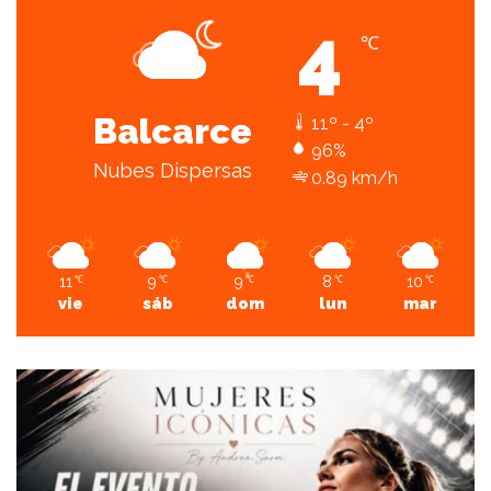
4
℃
Balcarce
11º - 4º
96%
Nubes Dispersas
0.89 km/h
11
9
9
8
10
℃
℃
℃
℃
℃
vie
sáb
dom
lun
mar