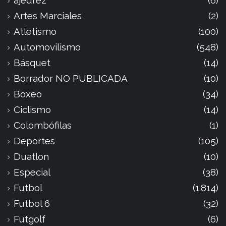
ajedrez
(6)
Artes Marciales
(2)
Atletismo
(100)
Automovilismo
(548)
Básquet
(14)
Borrador NO PUBLICADA
(10)
Boxeo
(34)
Ciclismo
(14)
Colombófilas
(1)
Deportes
(105)
Duatlon
(10)
Especial
(38)
Futbol
(1.814)
Futbol 6
(32)
Futgolf
(6)