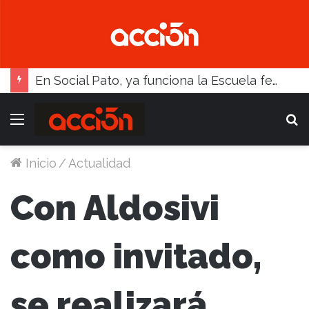
En Social Pato, ya funciona la Escuela femenina de paleta
Menú
B
Inicio
/
Actualidad
Con Aldosivi
como invitado,
se realizará