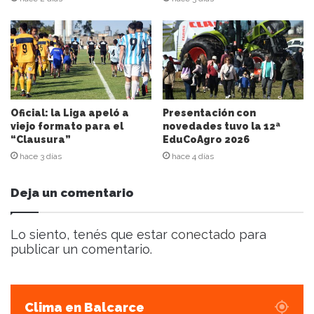
e
c
o
r
r
e
o
e
Oficial: la Liga apeló a
Presentación con
l
viejo formato para el
novedades tuvo la 12ª
“Clausura”
EduCoAgro 2026
e
c
hace 3 días
hace 4 días
t
r
Deja un comentario
ó
n
i
Lo siento, tenés que estar
conectado
para
c
publicar un comentario.
o
Clima en Balcarce