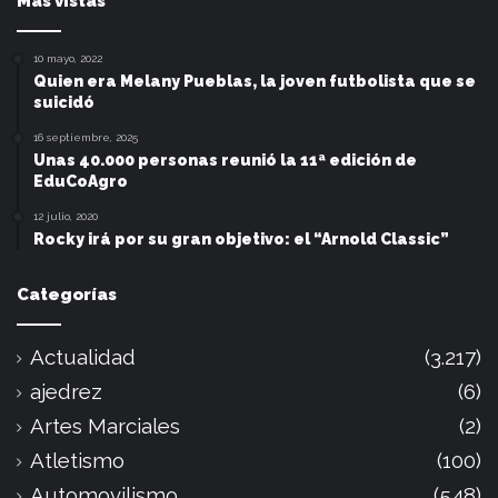
Mas vistas
10 mayo, 2022
Quien era Melany Pueblas, la joven futbolista que se
suicidó
16 septiembre, 2025
Unas 40.000 personas reunió la 11ª edición de
EduCoAgro
12 julio, 2020
Rocky irá por su gran objetivo: el “Arnold Classic”
Categorías
Actualidad
(3.217)
ajedrez
(6)
Artes Marciales
(2)
Atletismo
(100)
Automovilismo
(548)