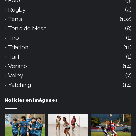
Polo
(3)
Rugby
(4)
Tenis
(102)
Tenis de Mesa
(8)
Tiro
(1)
Triatlon
(11)
Turf
(1)
Verano
(14)
Voley
(7)
Yatching
(14)
Noticias en imágenes