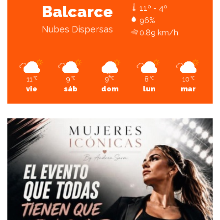
Balcarce
11º - 4º
96%
Nubes Dispersas
0.89 km/h
11
9
9
8
10
℃
℃
℃
℃
℃
vie
sáb
dom
lun
mar