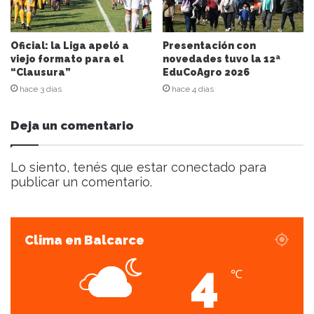
r
e
o
e
Oficial: la Liga apeló a
Presentación con
l
viejo formato para el
novedades tuvo la 12ª
“Clausura”
EduCoAgro 2026
e
c
hace 3 días
hace 4 días
t
r
Deja un comentario
ó
n
i
Lo siento, tenés que estar
conectado
para
c
publicar un comentario.
o
Clima en Balcarce
4
℃