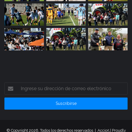
Ingrese
su
dirección
de
correo
electrónico
© Copyright 2026, Todos los derechos reservados |
Accio5
| Proudly