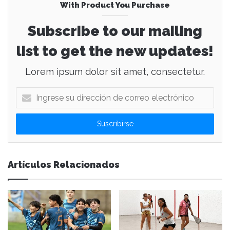
With Product You Purchase
Subscribe to our mailing
list to get the new updates!
Lorem ipsum dolor sit amet, consectetur.
I
n
g
r
e
s
e
Artículos Relacionados
s
u
d
i
r
e