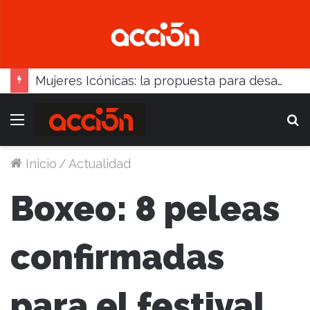
Mujeres Icónicas: la propuesta para desarrollo empresarial femenino que llega a Balcarce
Menú
B
Inicio
/
Actualidad
Boxeo: 8 peleas
confirmadas
para el festival