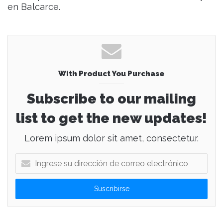
en Balcarce.
With Product You Purchase
Subscribe to our mailing
list to get the new updates!
Lorem ipsum dolor sit amet, consectetur.
I
n
g
r
e
s
e