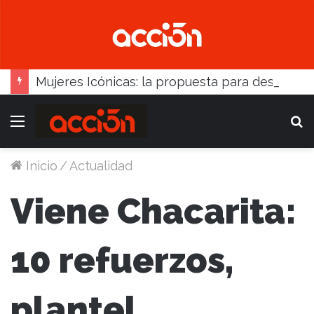
Mujeres Icónicas: la propuesta para desarrollo empresarial femenino que llega a Balcarce
Menú
B
Inicio
/
Actualidad
Viene Chacarita:
10 refuerzos,
plantel