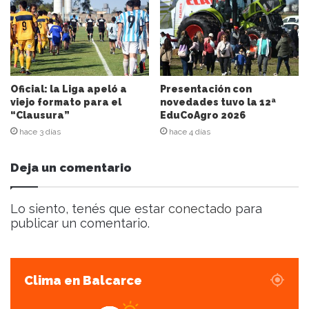
c
o
r
r
e
o
e
Oficial: la Liga apeló a
Presentación con
l
viejo formato para el
novedades tuvo la 12ª
“Clausura”
EduCoAgro 2026
e
c
hace 3 días
hace 4 días
t
r
Deja un comentario
ó
n
i
Lo siento, tenés que estar
conectado
para
c
publicar un comentario.
o
Clima en Balcarce