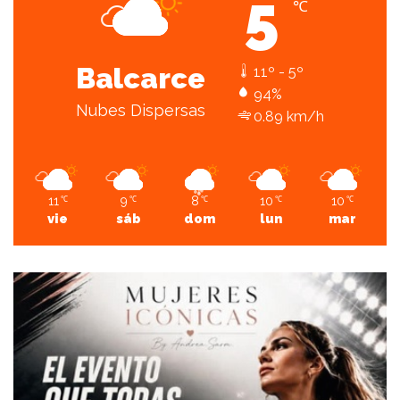
5
℃
Balcarce
11º - 5º
94%
Nubes Dispersas
0.89 km/h
11
9
8
10
10
℃
℃
℃
℃
℃
vie
sáb
dom
lun
mar