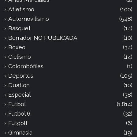
Atletismo
(100)
Automovilismo
(548)
Básquet
(14)
Borrador NO PUBLICADA
(10)
Boxeo
(34)
Ciclismo
(14)
Colombófilas
(1)
Deportes
(105)
Duatlon
(10)
Especial
(38)
Futbol
(1.814)
Futbol 6
(32)
Futgolf
(6)
Gimnasia
(19)