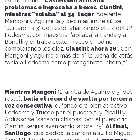
contrapartida,
Castellano acusaba
problemas e ingresaba a boxes
.
Ciantini,
mientras “volaba” al 34° lugar
. Adelante,
Mangoni y Aguirre (a 7 décimas entre sí), se
“cortaron a 3” del resto, afianzando el 1-2 del JP.
Ledesma, con maestría, “apilaba” a Landa y a
Bonelli y entraba sexto. Trucco y Todino,
completando los diez.
Ciantini: ahora 28°
. Con
Mangoni y Aguirre a más de 3”, la lucha de atrás
tenía a Ledesma como protagonista, ahora 5°.
Mientras Mangoni
(1” arriba de Aguirre y 5” del
resto),
batía el récord de vuelta por tercera
vez consecutiva
, el fondo era bien atractivo:
Ledesma y Trucco por el puesto 5, y Risatti y
Ardusso se “sacaron chispas” por el puesto 13.
Ciantini seguía avanzando: ahora, 25°.
Al final,
Santiago
, que dedicó la carrera a su tío Miguel
Ángel (fallecido hace algunos días),
pisó más