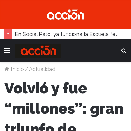
En Social Pato, ya funciona la Escuela femenina de paleta
Menú
B
Inicio
/
Actualidad
Volvió y fue
“millones”: gran
triunfo de