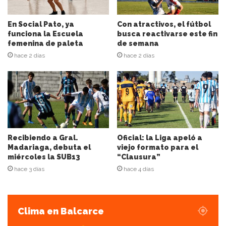
c
i
En Social Pato, ya
Con atractivos, el fútbol
ó
funciona la Escuela
busca reactivarse este fin
n
femenina de paleta
de semana
d
hace 2 días
hace 2 días
e
c
o
r
r
e
o
e
Recibiendo a Gral.
Oficial: la Liga apeló a
l
Madariaga, debuta el
viejo formato para el
miércoles la SUB13
“Clausura”
e
c
hace 3 días
hace 4 días
t
r
ó
Clima en Balcarce
n
i