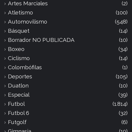
Artes Marciales
(2)
Atletismo
(100)
Automovilismo
(548)
Básquet
(14)
Borrador NO PUBLICADA
(10)
Boxeo
(34)
Ciclismo
(14)
Colombófilas
(1)
Deportes
(105)
Duatlon
(10)
Especial
(39)
Futbol
(1.814)
Futbol 6
(32)
Futgolf
(6)
Gimnasia
(19)