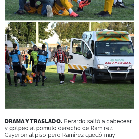
DRAMA Y TRASLADO.
Berardo saltó a cabecear
y golpeó al pómulo derecho de Ramírez.
Cayeron al piso pero Ramirez quedó muy