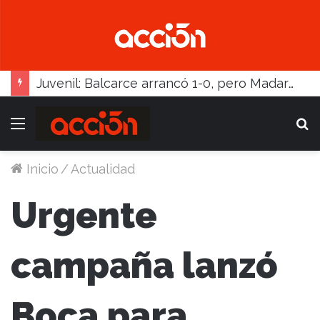
Juvenil: Balcarce arrancó 1-0, pero Madariaga lo dio vuelta
Menú
B
Inicio
/
Actualidad
Urgente
campaña lanzó
Boca para