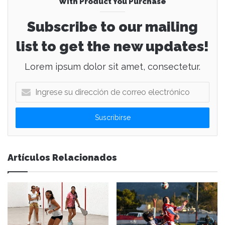
With Product You Purchase
Subscribe to our mailing
list to get the new updates!
Lorem ipsum dolor sit amet, consectetur.
I
n
g
r
e
s
e
Artículos Relacionados
s
u
d
i
r
e
c