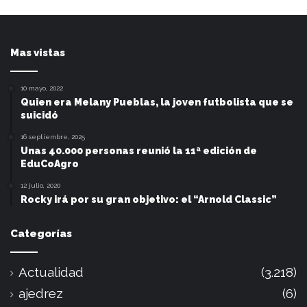
Mas vistas
10 mayo, 2022
Quien era Melany Pueblas, la joven futbolista que se
suicidó
16 septiembre, 2025
Unas 40.000 personas reunió la 11ª edición de
EduCoAgro
12 julio, 2020
Rocky irá por su gran objetivo: el “Arnold Classic”
Categorías
Actualidad
(3.218)
ajedrez
(6)