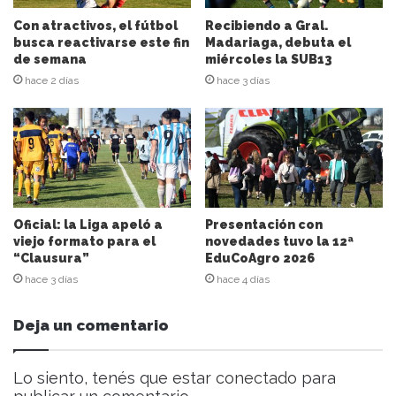
c
i
Con atractivos, el fútbol
Recibiendo a Gral.
ó
busca reactivarse este fin
Madariaga, debuta el
n
de semana
miércoles la SUB13
d
hace 2 días
hace 3 días
e
c
o
r
r
e
o
e
Oficial: la Liga apeló a
Presentación con
l
viejo formato para el
novedades tuvo la 12ª
“Clausura”
EduCoAgro 2026
e
c
hace 3 días
hace 4 días
t
r
Deja un comentario
ó
n
i
Lo siento, tenés que estar
conectado
para
c