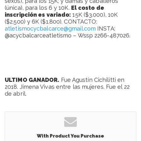
sexos), para los 15K; y damas y caballeros
(única), para los 6 y 10K.
El costo de
inscripción es variado:
15K ($3.000), 10K
($2.500) y 6K ($1.800). CONTACTO:
atletismocycbalcarce@gmail.com
INSTA:
@acycbalcarceatletismo – Wssp 2266-487026.
ULTIMO GANADOR.
Fue Agustín Cichilitti en
2018. Jimena Vivas entre las mujeres. Fue el 22
de abril.
With Product You Purchase