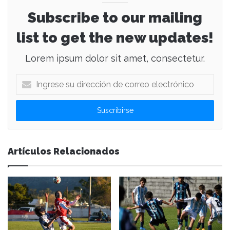
Subscribe to our mailing
list to get the new updates!
Lorem ipsum dolor sit amet, consectetur.
I
n
g
r
e
s
e
Artículos Relacionados
s
u
d
i
r
e
c