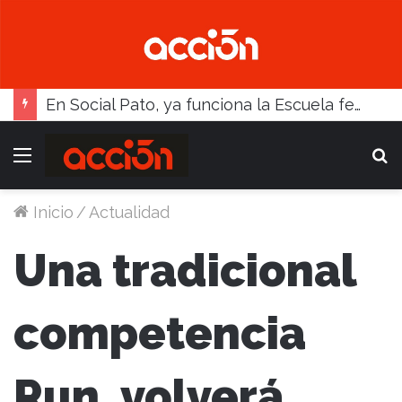
En Social Pato, ya funciona la Escuela femenina de paleta
Menú
B
Inicio
/
Actualidad
Una tradicional
competencia
Run, volverá