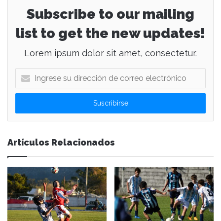
Subscribe to our mailing
list to get the new updates!
Lorem ipsum dolor sit amet, consectetur.
I
n
g
r
e
s
e
Artículos Relacionados
s
u
d
i
r
e
c
c