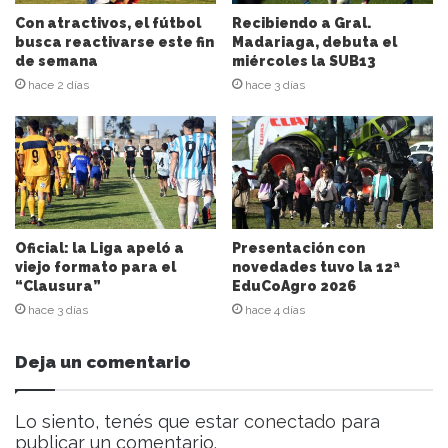
i
Con atractivos, el fútbol
Recibiendo a Gral.
ó
busca reactivarse este fin
Madariaga, debuta el
n
de semana
miércoles la SUB13
d
hace 2 días
hace 3 días
e
c
o
r
r
e
o
e
Oficial: la Liga apeló a
Presentación con
l
viejo formato para el
novedades tuvo la 12ª
“Clausura”
EduCoAgro 2026
e
c
hace 3 días
hace 4 días
t
r
Deja un comentario
ó
n
i
Lo siento, tenés que estar
conectado
para
c
publicar un comentario.