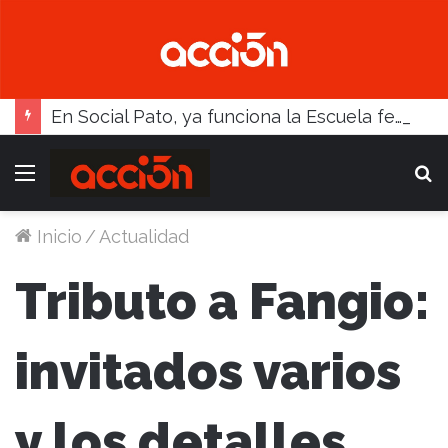
En Social Pato, ya funciona la Escuela femenina de paleta
Menú
B
Inicio
/
Actualidad
Tributo a Fangio:
invitados varios
y los detalles