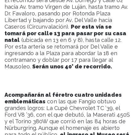
El recorrido será desde Av. Dorrego y calle 62
hacia Av. tramo Virgen de Luján, hasta tramo Av.
Dr. Favaloro, pasando por Rotonda Plaza
Libertad y bajando por Av. Del Valle hacia
Caseros (Circunvalación).
Por esta vía se
tomará por calle 13 para pasar por su casa
natal
(ubicada en 13 en 6 y 8), hasta calle 12.
Por esta arteria se retomará por Del Valle e
ingresando a la Plaza para abordar la 18 en
contramano y doblar por 17 para llegar al
Mausoleo.
Serán unos 40’ de recorrido.
Acompañarán al féretro cuatro unidades
emblemáticas
con las que Fangio obtuvo
grandes logros: La Cupé Chevrolet TC ’39, el
Ford V8 ’36, con el que debutó, la Maserati 450S
y el Torino 380W que corrió en las 84 horas de
Nürburgring. Aunque el homenaje es abierto
para todo el público,
el ingreso al Museo será