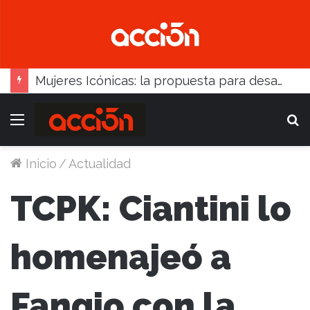
Mujeres Icónicas: la propuesta para desarrollo empresarial femenino que llega a Balcarce
Menú
B
Inicio
/
Actualidad
TCPK: Ciantini lo
homenajeó a
Fangio con la