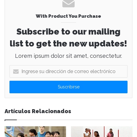
With Product You Purchase
Subscribe to our mailing
list to get the new updates!
Lorem ipsum dolor sit amet, consectetur.
I
n
g
r
e
s
e
Artículos Relacionados
s
u
d
i