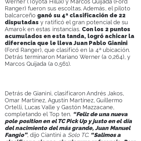
Werner (Toyota Hilux) y Marcos Quijada (Ford
Ranger) fueron sus escoltas. Además, el piloto
balcarceño
ganó su 4ª clasificación de 22
disputadas
y ratificó el gran potencial de su
Amarok en estas instancias.
Con los 2 puntos
acumulados en esta tanda, logró achicar la
diferencia que le lleva Juan Pablo Gianini
(Ford Ranger), que clasificó en la 4ª ubicación.
Detrás terminaron Mariano Werner (a 0,264), y
Marcos Quijada (a 0,561).
Detrás de Gianini, clasificaron Andrés Jakos,
Omar Martínez, Agustín Martínez, Guillermo
Ortelli, Lucas Valle y Gastón Mazzacane,
completando el Top ten.
“Feliz de una nueva
pole position en el TC Pick Up y justo en el día
del nacimiento del más grande, Juan Manuel
Fangio”
, dijo Ciantini a
Solo TC
.
“Salimos a