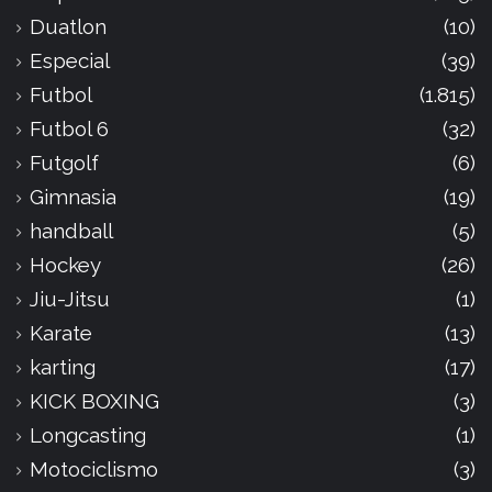
Duatlon
(10)
Especial
(39)
Futbol
(1.815)
Futbol 6
(32)
Futgolf
(6)
Gimnasia
(19)
handball
(5)
Hockey
(26)
Jiu-Jitsu
(1)
Karate
(13)
karting
(17)
KICK BOXING
(3)
Longcasting
(1)
Motociclismo
(3)