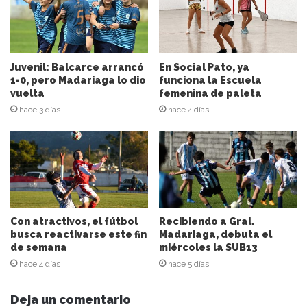
r
e
c
c
i
Juvenil: Balcarce arrancó
En Social Pato, ya
ó
1-0, pero Madariaga lo dio
funciona la Escuela
n
vuelta
femenina de paleta
d
hace 3 días
hace 4 días
e
c
o
r
r
e
o
e
Con atractivos, el fútbol
Recibiendo a Gral.
l
busca reactivarse este fin
Madariaga, debuta el
de semana
miércoles la SUB13
e
c
hace 4 días
hace 5 días
t
r
Deja un comentario
ó