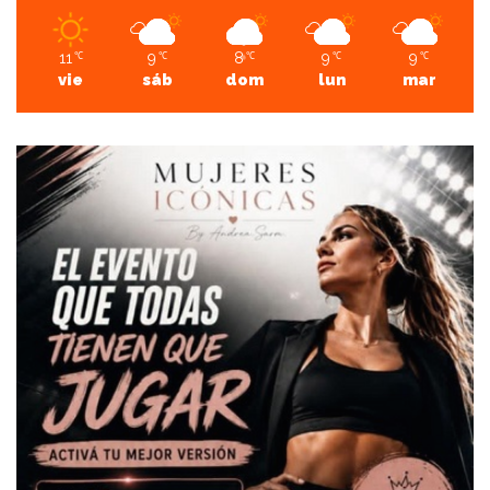
11
9
8
9
9
℃
℃
℃
℃
℃
vie
sáb
dom
lun
mar