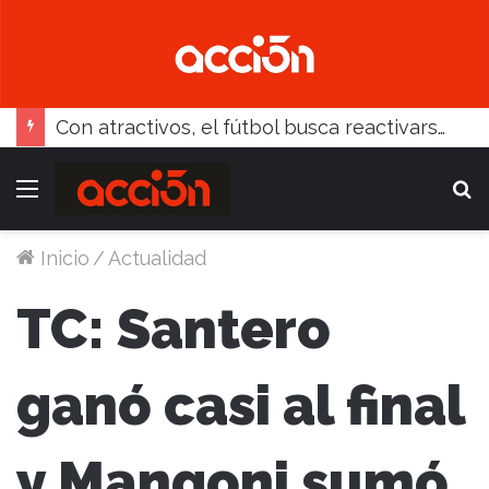
Recibiendo a Gral. Madariaga, debuta el miércoles la SUB13
Menú
B
Inicio
/
Actualidad
TC: Santero
ganó casi al final
y Mangoni sumó