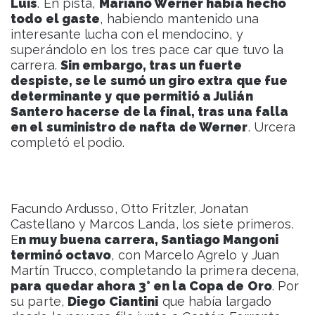
Luis
. En pista,
Mariano Werner había hecho
todo el gaste
, habiendo mantenido una
interesante lucha con el mendocino, y
superándolo en los tres pace car que tuvo la
carrera.
Sin embargo, tras un fuerte
despiste, se le sumó un giro extra que fue
determinante y que permitió a Julián
Santero hacerse de la final, tras una falla
en el suministro de nafta de Werner
. Urcera
completó el podio.
Facundo Ardusso, Otto Fritzler, Jonatan
Castellano y Marcos Landa, los siete primeros.
E
n muy buena carrera, Santiago Mangoni
terminó octavo
, con Marcelo Agrelo y Juan
Martín Trucco, completando la primera decena,
para quedar ahora 3° en la Copa de Oro
. Por
su parte,
Diego Ciantini
que había largado