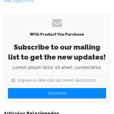
luis_1351.html
With Product You Purchase
Subscribe to our mailing
list to get the new updates!
Lorem ipsum dolor sit amet, consectetur.
I
n
g
r
e
s
e
Artículos Relacionados