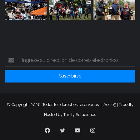
Ingrese
su
dirección
de
correo
electrónico
© Copyright 2026, Todos los derechos reservados |
Accio5
| Proudly
Hosted by
Trinity Soluciones
Facebook
Twitter
YouTube
Instagram