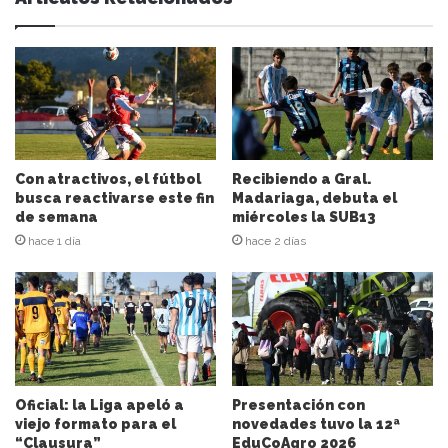
s
u
d
i
r
e
c
c
i
Con atractivos, el fútbol
Recibiendo a Gral.
ó
busca reactivarse este fin
Madariaga, debuta el
n
de semana
miércoles la SUB13
d
hace 1 día
hace 2 días
e
c
o
r
r
e
o
e
Oficial: la Liga apeló a
Presentación con
l
viejo formato para el
novedades tuvo la 12ª
“Clausura”
EduCoAgro 2026
e