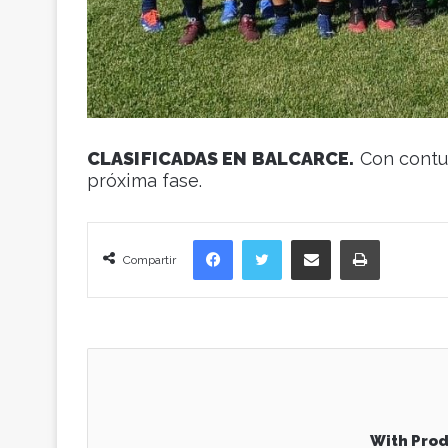
CLASIFICADAS EN BALCARCE.
Con contun
próxima fase.
Facebook
Twitter
Compartir vía correo electrónico
Imprimir
Compartir
With Prod