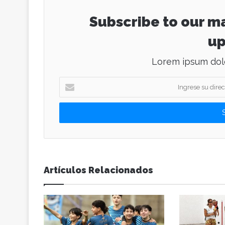
Subscribe to our ma
up
Lorem ipsum dolo
I
n
g
r
e
s
e
s
u
Artículos Relacionados
d
i
r
e
c