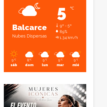
5
℃
Sesión
Lateral
Balcarce
9º - 5º
89%
Nubes Dispersas
1.34 km/h
9
8
9
9
9
℃
℃
℃
℃
℃
sáb
dom
lun
mar
mié