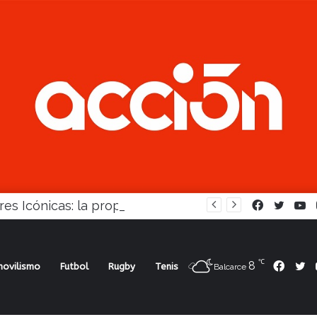
Mujeres Icónicas: la propuesta para desarrollo empresarial femenino que llega a Balcarce
Facebook
Twitte
Y
℃
8
Face
Tw
ovilismo
Futbol
Rugby
Tenis
Balcarce
no sufrió otra goleada y fue eliminado