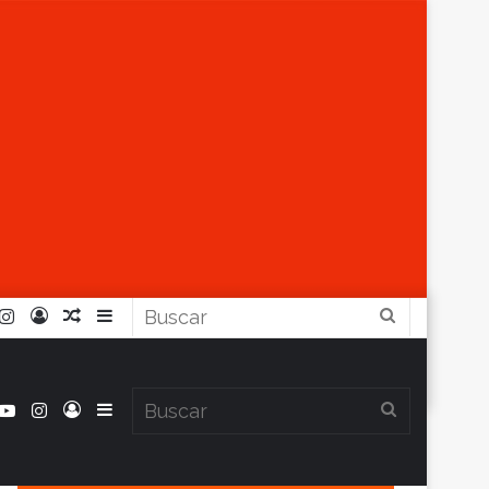
r
ouTube
Instagram
Iniciar
Artículo
Barra
Buscar
Sesión
Aleatorio
Lateral
book
itter
YouTube
Instagram
Iniciar
Barra
Buscar
Clima en Balcarce