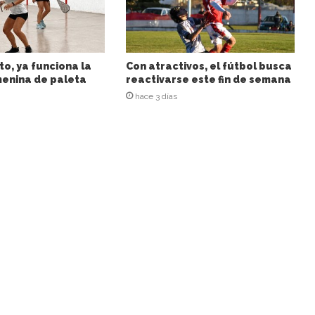
to, ya funciona la
Con atractivos, el fútbol busca
enina de paleta
reactivarse este fin de semana
hace 3 días