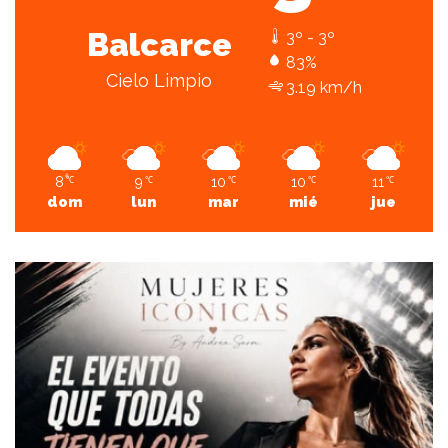
Balcarce
3º - 3º
83%
Cielo Limpio
3.19 km/h
8
9
10
10
11
℃
℃
℃
℃
℃
dom
lun
mar
mié
jue