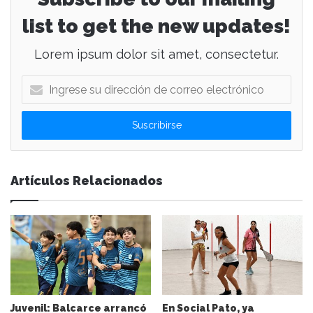
list to get the new updates!
Lorem ipsum dolor sit amet, consectetur.
I
n
g
r
e
s
e
Artículos Relacionados
s
u
d
i
r
e
c
c
i
Juvenil: Balcarce arrancó
En Social Pato, ya