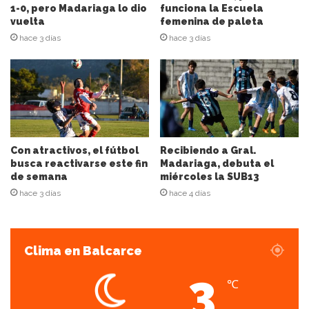
ó
1-0, pero Madariaga lo dio
funciona la Escuela
n
vuelta
femenina de paleta
d
hace 3 días
hace 3 días
e
c
o
r
r
e
o
e
Con atractivos, el fútbol
Recibiendo a Gral.
l
busca reactivarse este fin
Madariaga, debuta el
de semana
miércoles la SUB13
e
c
hace 3 días
hace 4 días
t
r
ó
Clima en Balcarce
n
i
3
c
℃
o