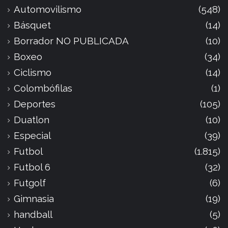
Automovilismo
(548)
Básquet
(14)
Borrador NO PUBLICADA
(10)
Boxeo
(34)
Ciclismo
(14)
Colombófilas
(1)
Deportes
(105)
Duatlon
(10)
Especial
(39)
Futbol
(1.815)
Futbol 6
(32)
Futgolf
(6)
Gimnasia
(19)
handball
(5)