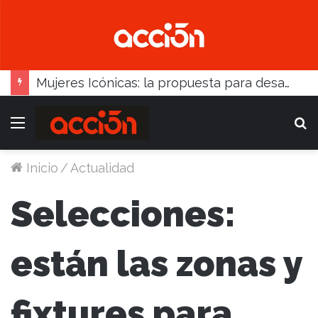
Mujeres Icónicas: la propuesta para desarrollo empresarial femenino que llega a Balcarce
Menú
B
Inicio
/
Actualidad
Selecciones:
están las zonas y
fixtures para