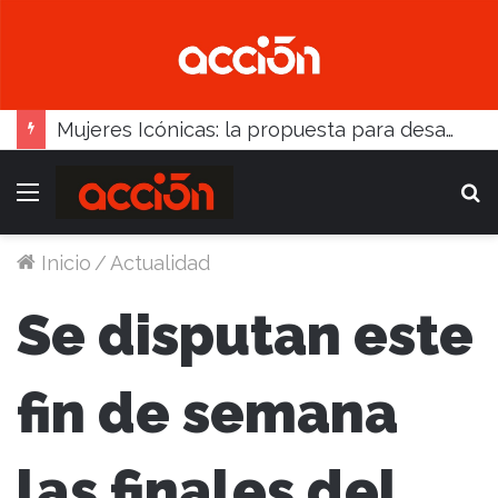
Mujeres Icónicas: la propuesta para desarrollo empresarial femenino que llega a Balcarce
Menú
B
Inicio
/
Actualidad
Se disputan este
fin de semana
las finales del