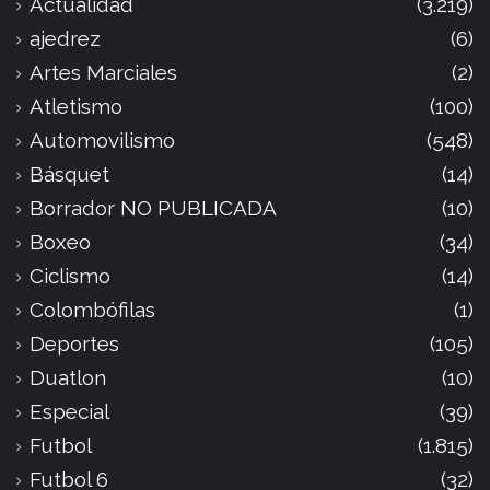
Actualidad
(3.219)
ajedrez
(6)
Artes Marciales
(2)
Atletismo
(100)
Automovilismo
(548)
Básquet
(14)
Borrador NO PUBLICADA
(10)
Boxeo
(34)
Ciclismo
(14)
Colombófilas
(1)
Deportes
(105)
Duatlon
(10)
Especial
(39)
Futbol
(1.815)
Futbol 6
(32)