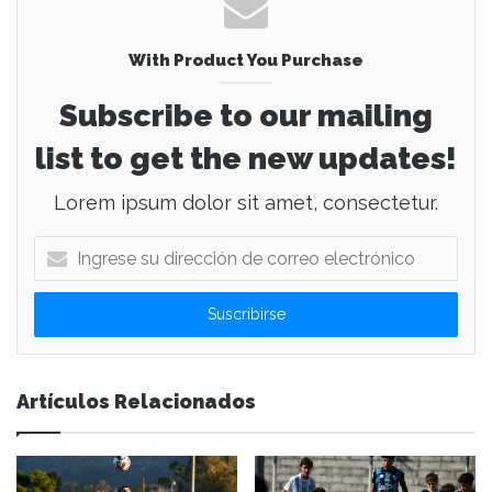
With Product You Purchase
Subscribe to our mailing
list to get the new updates!
Lorem ipsum dolor sit amet, consectetur.
I
n
g
r
e
s
e
Artículos Relacionados
s
u
d
i