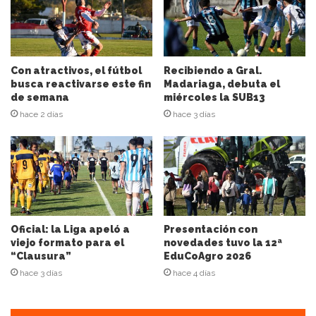
r
e
c
c
i
Con atractivos, el fútbol
Recibiendo a Gral.
ó
busca reactivarse este fin
Madariaga, debuta el
n
de semana
miércoles la SUB13
d
hace 2 días
hace 3 días
e
c
o
r
r
e
o
e
Oficial: la Liga apeló a
Presentación con
l
viejo formato para el
novedades tuvo la 12ª
“Clausura”
EduCoAgro 2026
e
c
hace 3 días
hace 4 días
t
r