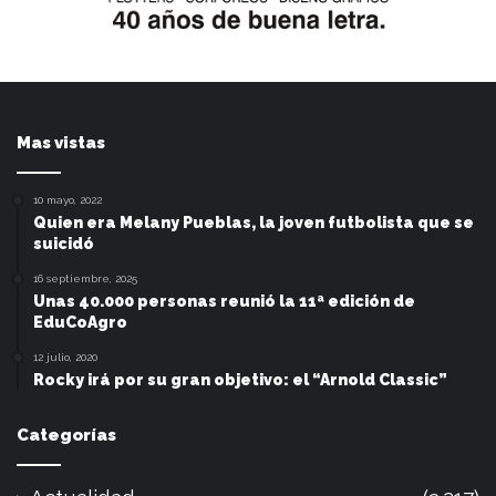
Mas vistas
10 mayo, 2022
Quien era Melany Pueblas, la joven futbolista que se
suicidó
16 septiembre, 2025
Unas 40.000 personas reunió la 11ª edición de
EduCoAgro
12 julio, 2020
Rocky irá por su gran objetivo: el “Arnold Classic”
Categorías