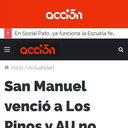
En Social Pato, ya funciona la Escuela femenina de paleta
Menú
B
Inicio
/
Actualidad
San Manuel
venció a Los
Pinos y AU no