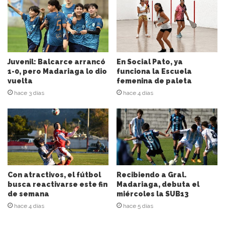
i
r
e
c
c
i
Juvenil: Balcarce arrancó
En Social Pato, ya
ó
1-0, pero Madariaga lo dio
funciona la Escuela
n
vuelta
femenina de paleta
d
hace 3 días
hace 4 días
e
c
o
r
r
e
o
e
Con atractivos, el fútbol
Recibiendo a Gral.
l
busca reactivarse este fin
Madariaga, debuta el
de semana
miércoles la SUB13
e
c
hace 4 días
hace 5 días
t