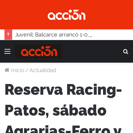
Juvenil: Balcarce arrancó 1-0, pero Madariaga lo dio vuelta
Menú
B
Inicio
/
Actualidad
Reserva Racing-
Patos, sábado
Agrarias-Ferro y