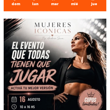
dom
lun
mar
mié
jue