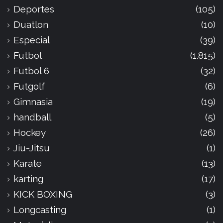
Deportes
(105)
Duatlon
(10)
Especial
(39)
Futbol
(1.815)
Futbol 6
(32)
Futgolf
(6)
Gimnasia
(19)
handball
(5)
Hockey
(26)
Jiu-Jitsu
(1)
Karate
(13)
karting
(17)
KICK BOXING
(3)
Longcasting
(1)