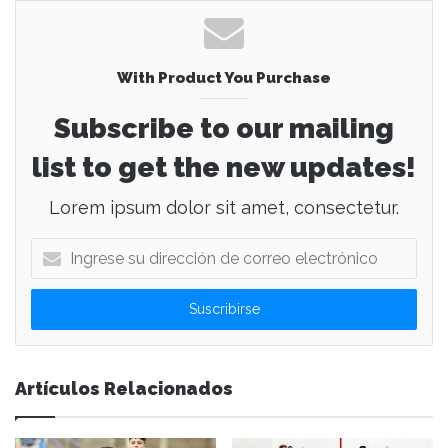
With Product You Purchase
Subscribe to our mailing
list to get the new updates!
Lorem ipsum dolor sit amet, consectetur.
I
n
g
r
e
s
e
Artículos Relacionados
s
u
d