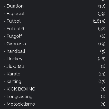
Duatlon
(10)
Especial
(39)
Futbol
(1.815)
Futbol 6
(32)
Futgolf
(6)
Gimnasia
(19)
handball
(5)
Hockey
(26)
Jiu-Jitsu
(1)
Karate
(13)
karting
(17)
KICK BOXING
(3)
Longcasting
(1)
Motociclismo
(3)