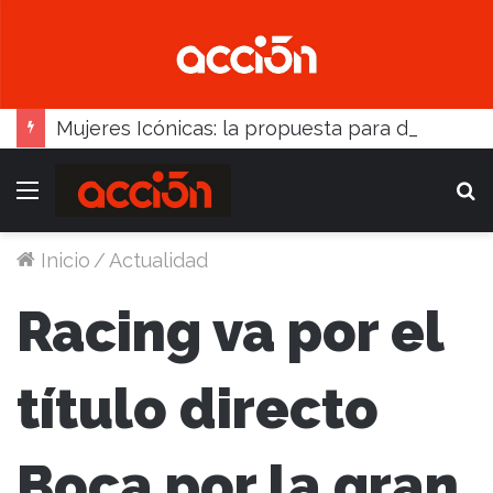
Mujeres Icónicas: la propuesta para desarrollo empresarial femenino que llega a Balcarce
Menú
B
Inicio
/
Actualidad
Racing va por el
título directo
Boca por la gran