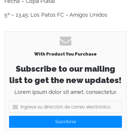
Fecha – Copa Plata)
5ª – 13.45: Los Patos FC – Amigos Unidos
With Product You Purchase
Subscribe to our mailing
list to get the new updates!
Lorem ipsum dolor sit amet, consectetur.
I
n
g
r
e