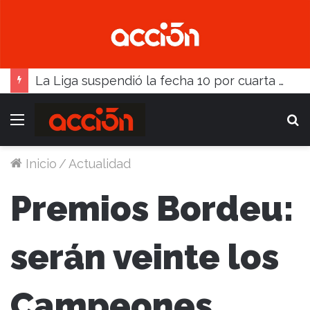
La Liga suspendió la fecha 10 por cuarta vez consecutiva, y limitó comentarios en redes
Menú
B
Inicio
/
Actualidad
Premios Bordeu:
serán veinte los
Campeones