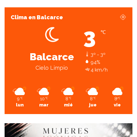
Clima en Balcarce
3
℃
Balcarce
3º - 3º
94%
Cielo Limpio
4 km/h
9
10
8
8
8
℃
℃
℃
℃
℃
lun
mar
mié
jue
vie