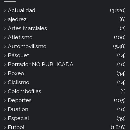
Actualidad
(3.220)
ajedrez
(6)
Artes Marciales
(2)
Atletismo
(100)
Automovilismo
(548)
Básquet
(14)
Borrador NO PUBLICADA
(10)
Boxeo
(34)
Ciclismo
(14)
Colombófilas
(1)
Deportes
(105)
Duatlon
(10)
Especial
(39)
Futbol
(1.816)