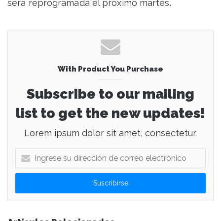
será reprogramada el próximo martes.
With Product You Purchase
Subscribe to our mailing
list to get the new updates!
Lorem ipsum dolor sit amet, consectetur.
I
n
g
r
e
s
e