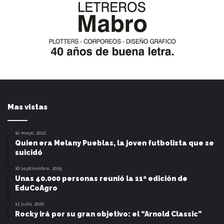
Mas vistas
10 mayo, 2022
Quien era Melany Pueblas, la joven futbolista que se
suicidó
16 septiembre, 2025
Unas 40.000 personas reunió la 11ª edición de
EduCoAgro
12 julio, 2020
Rocky irá por su gran objetivo: el “Arnold Classic”