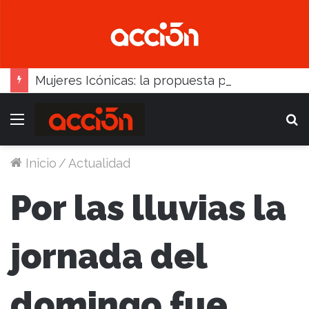
Mujeres Icónicas: la propuesta para desarrollo empresarial femenino que llega a Balcarce
Menú
B
Inicio
/
Actualidad
Por las lluvias la
jornada del
domingo fue