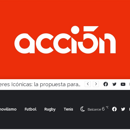
Juvenil: Balcarce arrancó 1-0, pero Madariaga lo dio vuelta
Facebook
Twitte
Y
℃
6
Face
Tw
ovilismo
Futbol
Rugby
Tenis
Balcarce
 Agrarias y Racing no pudo con Sportivo