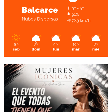
Balcarce
9º - 5º
91%
Nubes Dispersas
7.83 km/h
9
8
9
10
8
℃
℃
℃
℃
℃
sáb
dom
lun
mar
mié