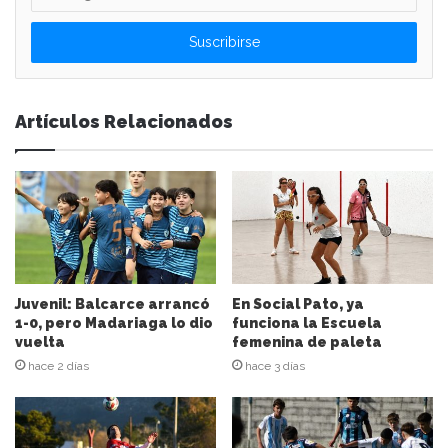
n
g
r
e
s
e
Artículos Relacionados
s
u
d
i
r
e
c
c
i
Juvenil: Balcarce arrancó
En Social Pato, ya
ó
1-0, pero Madariaga lo dio
funciona la Escuela
n
vuelta
femenina de paleta
d
hace 2 días
hace 3 días
e
c
o
r