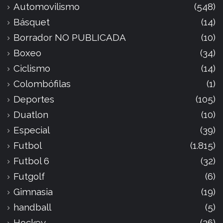
Automovilismo
(548)
Básquet
(14)
Borrador NO PUBLICADA
(10)
Boxeo
(34)
Ciclismo
(14)
Colombófilas
(1)
Deportes
(105)
Duatlon
(10)
Especial
(39)
Futbol
(1.815)
Futbol 6
(32)
Futgolf
(6)
Gimnasia
(19)
handball
(5)
Hockey
(26)