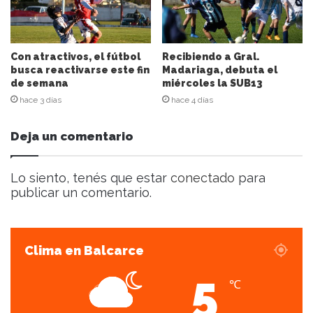
r
e
o
e
Con atractivos, el fútbol
Recibiendo a Gral.
l
busca reactivarse este fin
Madariaga, debuta el
de semana
miércoles la SUB13
e
c
hace 3 días
hace 4 días
t
r
Deja un comentario
ó
n
i
Lo siento, tenés que estar
conectado
para
c
publicar un comentario.
o
Clima en Balcarce
5
℃