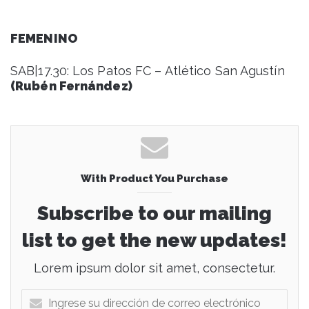
FEMENINO
SAB|17.30: Los Patos FC – Atlético San Agustín
(Rubén Fernández)
With Product You Purchase
Subscribe to our mailing
list to get the new updates!
Lorem ipsum dolor sit amet, consectetur.
I