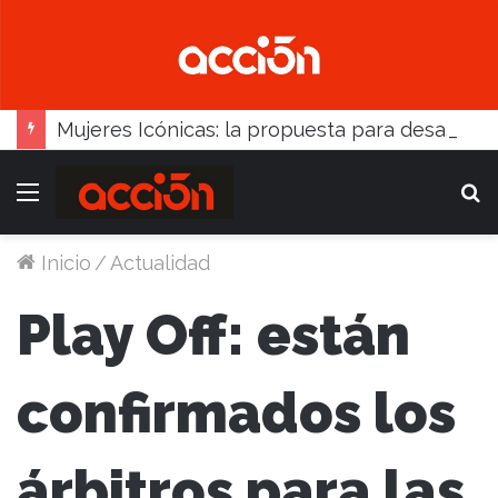
Mujeres Icónicas: la propuesta para desarrollo empresarial femenino que llega a Balcarce
Menú
B
Inicio
/
Actualidad
Play Off: están
confirmados los
árbitros para las